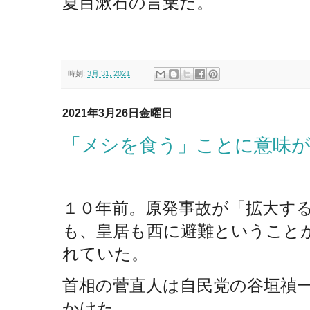
夏目漱石の言葉だ。
時刻:
3月 31, 2021
2021年3月26日金曜日
「メシを食う」ことに意味
１０年前。原発事故が「拡大す
も、皇居も西に避難ということ
れていた。
首相の菅直人は自民党の谷垣禎
かけた。