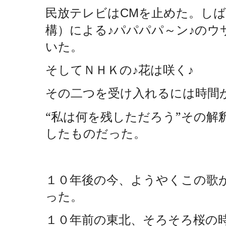
民放テレビは
を止めた。し
CM
構）による♪パパパパ～ン♪の
いた。
そしてＮＨＫの♪花は咲く♪
その二つを受け入れるには時間
“私は何を残しただろう”その解
したものだった。
１０年後の今、ようやくこの歌
った。
１０年前の東北、そろそろ桜の