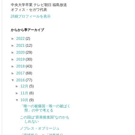
中央大学卒業 テレビ朝日 福島放送
オフィス・セガワ代表
詳細プロフィールを表示
からから亭アーカイブ
►
2022
(2)
►
2021
(12)
►
2020
(29)
►
2019
(30)
►
2018
(43)
►
2017
(68)
▼
2016
(77)
►
12月
(5)
►
11月
(6)
▼
10月
(9)
「唯一の被爆国・唯一の被ばく
県」の中で考える
この国は“原発後進国”なのかも
しれない
ノブレス・オブリージュ