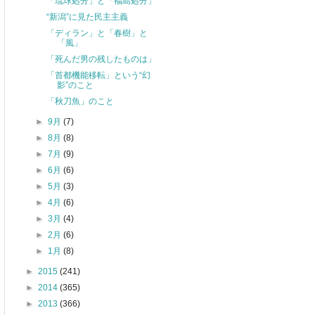
「琉球処分」と「福島処分」
“新潟”に見た民主主義
「ディラン」と「春樹」と
「風」
「死んだ男の残したものは」
「首都機能移転」という“幻
影”のこと
「秋刀魚」のこと
►
9月
(7)
►
8月
(8)
►
7月
(9)
►
6月
(6)
►
5月
(3)
►
4月
(6)
►
3月
(4)
►
2月
(6)
►
1月
(8)
►
2015
(241)
►
2014
(365)
►
2013
(366)