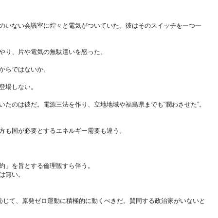
のいない会議室に煌々と電気がついていた。彼はそのスイッチを一つ一
やり、片や電気の無駄遣いを怒った。
からではないか。
登場しない。
いたのは彼だ。電源三法を作り、立地地域や福島県までも“潤わさせた”。
方も国が必要とするエネルギー需要も違う。
約」を旨とする倫理観すら伴う。
は無い。
と恥じて、原発ゼロ運動に積極的に動くべきだ。賛同する政治家がいないと