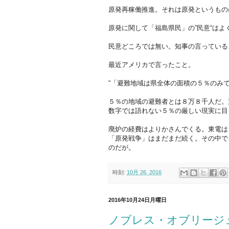
原発再稼働推進。それは原発というもの
原発に関して「福島県民」の”民意“はよ
民意どころでは無い。知事の言っている
最近アメリカで言ったこと。
“「避難地域は県全体の面積の５％のみ
５％の地域の避難者とは８万８千人だ。
数字では語れない５％の厳しい現実に目
廃炉の経費はよりかさんでくる。東電は
「原発戦争」はまだまだ続く。その中で
のだが。
時刻:
10月 26, 2016
2016年10月24日月曜日
ノブレス・オブリージ