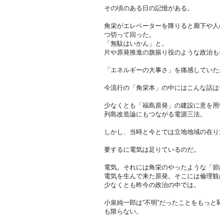
その頃のある日の記憶がある。
角栄がエレベーターを降りると廊下や人
つ切って回った。
「無駄はいかん」と。
片や原発推進の旗振り役のような政治も
「エネルギーの大事さ」を痛感していた
今流行の「角栄本」の中にはこんな話は
少なくとも「福島原発」の建設に意を用
列島改造論にもつながる電源三法。
しかし、当時と今とでは立地地域の在り
要するに電気は足りているのだ。
電気。それには角栄のやったような「節
電気を生んで来た原発。そこには倫理観
少なくとも昨今の政治の中では。
小泉純一郎は“不明”だったことをもっ
も限らない。