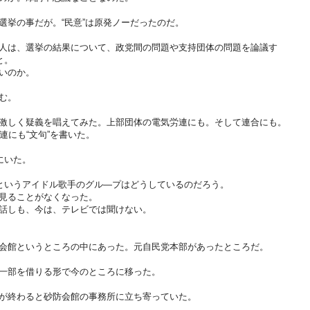
選挙の事だが。“民意”は原発ノーだったのだ。
人は、選挙の結果について、政党間の問題や支持団体の問題を論議す
と。
いのか。
む。
激しく疑義を唱えてみた。上部団体の電気労連にも。そして連合にも。
連にも“文句”を書いた。
にいた。
”というアイドル歌手のグル―プはどうしているのだろう。
見ることがなくなった。
話しも、今は、テレビでは聞けない。
会館というところの中にあった。元自民党本部があったところだ。
一部を借りる形で今のところに移った。
が終わると砂防会館の事務所に立ち寄っていた。