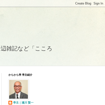
身辺雑記など「こころ
からから亭 亭主紹介
亭主｜瀬川 賢一