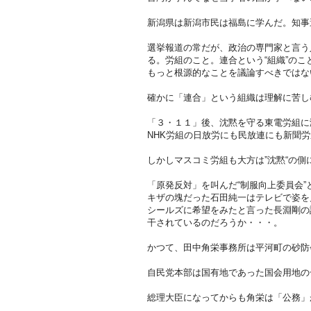
新潟県は新潟市民は福島に学んだ。知事
選挙報道の常だが、政治の専門家と言う
る。労組のこと。連合という“組織”のこ
もっと根源的なことを議論すべきではな
確かに「連合」という組織は理解に苦し
「３・１１」後、沈黙を守る東電労組に
NHK労組の日放労にも民放連にも新聞労
しかしマスコミ労組も大方は”沈黙“の側
「原発反対」を叫んだ“制服向上委員会
キザの塊だった石田純一はテレビで姿を
シールズに希望をみたと言った長淵剛の
干されているのだろうか・・・。
かつて、田中角栄事務所は平河町の砂防
自民党本部は国有地であった国会用地の
総理大臣になってからも角栄は「公務」