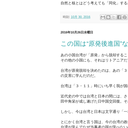
自然と核とはどう考えても「同化」する
時刻:
10月 30, 2016
2016年10月26日水曜日
この国は“原発後進国”
あの小国台湾が「原発」から脱却するこ
その他の小国にも、それはリトアニアだ
台湾が原発脱却を決めたのは、あの「３
の災害に学んだのだ。
台湾は「３・１１」時にいち早く我が国
近代史の中では台湾と日本の間には、さ
田中角栄が成し遂げた日中国交回復。そ
しかし、今は台湾と日本は文字通り「一
とにかく台湾と言う国は、今の台湾の政
台湾が学んでなぜ当事者の国が学べない