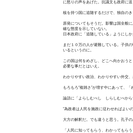
に怒りの声をあげた。抗議文も政府に送
核を持つ国に追随するだけで、独自のき
原発についてもそうだ。影響は国全般に
確な態度を示していない。
日本政府に「追随している」ようにしか
まだ１０万の人が避難している。子供の
いるというのに。
この国は何をめざし、どこへ向かおうと
必要な事だとはいえ。
わかりやすい政治、わかりやすい外交、
もろもろ“複雑さ”が増す中にあって、
論語に「よらしむべし しらしむべから
“為政者は人民を施政に従わせればよい
大方の解釈だ。でも違うと思う。孔子の
「人民に知ってもらう、わかってもらう