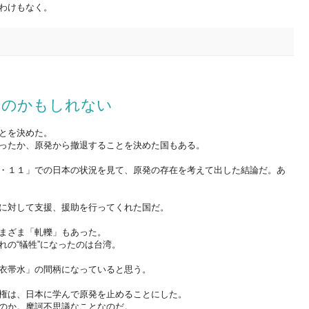
わけもなく。
なのかもしれない
とを決めた。
ったか、原発から撤退することを決めた国もある。
・１１」での日本の状況を見て、原発の存在を考えて出した結論だ。あ
に対して支援、援助を行ってくれた国だ。
まざま「軋轢」もあった。
れの“犠牲”になったのは台湾。
衣帯水」の間柄になっていると思う。
権は、日本に学んで原発を止めることにした。
のか。摩訶不思議なことなのだ。