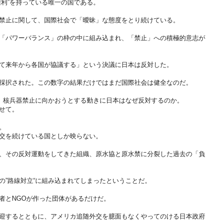
権利”を持っている唯一の国である。
禁止に関して、国際社会で「曖昧」な態度をとり続けている。
「パワーバランス」の枠の中に組み込まれ、「禁止」への積極的意志が
て来年から各国が協議する」という決議に日本は反対した。
採択された。この数字の結果だけではまだ国際社会は健全なのだ。
れ、核兵器禁止に向かおうとする動きに日本はなぜ反対するのか。
せて。
。
交を続けている国としか映らない。
、その反対運動をしてきた組織、原水協と原水禁に分裂した過去の「負
の”路線対立“に組み込まれてしまったということだ。
者とNGOが作った団体があるだけだ。
迎するとともに、アメリカ追随外交を臆面もなくやってのける日本政府