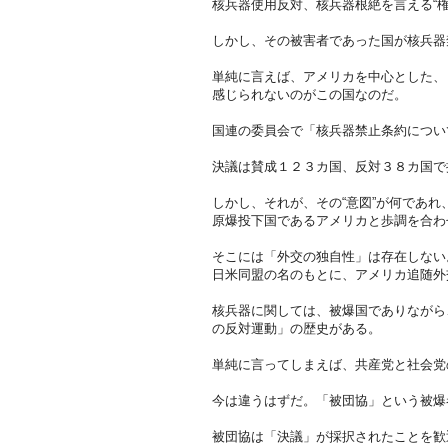
核兵器使用反対、核兵器根絶を言える“
しかし、その被害者であった国が核兵器
単純に言えば、アメリカを中心とした、
感じられないのがこの国なのだ。
国連の委員会で「核兵器禁止条約につい
決議は賛成１２３カ国、反対３８カ国で
しかし、それが、その“意図”が何であ
原爆投下国であるアメリカと歩調を合わ
そこには「外交の独自性」は存在しない
日米同盟の名のもとに、アメリカ追随外
核兵器に関しては、被爆国でありながら
の反対運動」の歴史がある。
単純に言ってしまえば、共産党と社会党
今は違うはずだ。「被団協」という被爆
被団協は「決議」が採択されたことを歓