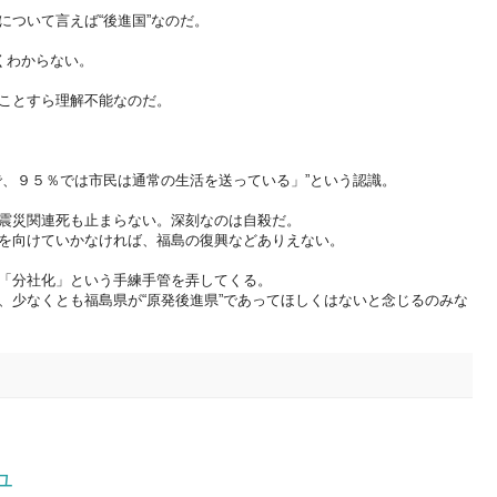
について言えば“後進国”なのだ。
くわからない。
ことすら理解不能なのだ。
で、９５％では市民は通常の生活を送っている」”という認識。
震災関連死も止まらない。深刻なのは自殺だ。
を向けていかなければ、福島の復興などありえない。
「分社化」という手練手管を弄してくる。
、少なくとも福島県が“原発後進県”であってほしくはないと念じるのみな
ュ