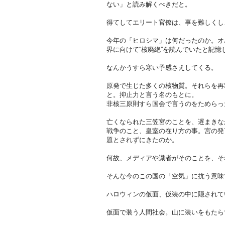
ない」と読み解くべきだと。
得てしてエリート官僚は、事を難しくし
今年の「ヒロシマ」は何だったのか。オ
界に向けて“核廃絶”を読んでいたと記憶
なんかうすら寒い予感さえしてくる。
原発で生じた多くの核物質。それらを再
と。抑止力と言う名のもとに。
非核三原則すら国会で言うのをためらっ
亡くなられた三笠宮のことを、遅まきな
戦争のこと、皇室の在り方の事。宮の発
題とされずにきたのか。
何故、メディアや識者がそのことを、そ
そんな今のこの国の「空気」に抗う意味
ハロウィンの仮面、仮装の中に隠されて
仮面で装う人間社会。山に装いをもたら