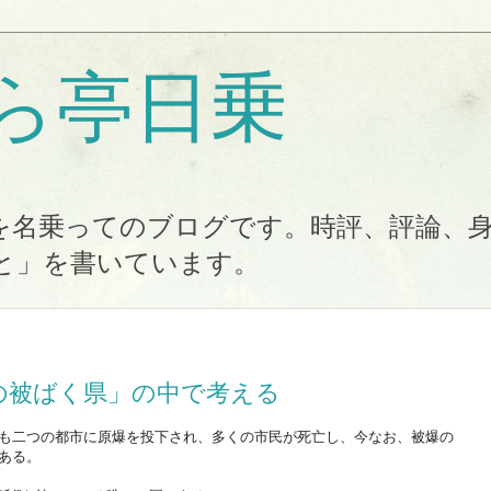
ら亭日乗
を名乗ってのブログです。時評、評論、
と」を書いています。
の被ばく県」の中で考える
も二つの都市に原爆を投下され、多くの市民が死亡し、今なお、被爆の
ある。