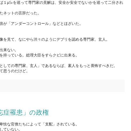
ば１μ㏜を巡って専門家の見解は、安全か安全でないかを巡って二分され
たネットの言辞だった。
倍が「アンダーコントロール」などとほざいた。
像を見て、なにやら渋々のようにデブリを認める専門家、玄人。
出来ない。
を持っている。総理大臣をすらクビに出来る。
としての専門家、玄人」であるならば、素人をもっと畏怖すべきだ。
て思うのだけど。
忘症罹患」の政権
卑怯な官僚たちによって「支配」されている。
していない。