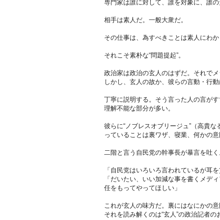
専門家は誰に対して、誰を対象に、誰の
相手は素人だ。一般大衆だ。
その仕事は、為すべきことは素人にわか
それこそ素朴な“問題提起”。
政治家は政治の玄人のはずだ。それでメ
しかし、玄人の故か、彼らの言動・行動
丁寧に説明する。そう言った人の言がす
理解不能な部分が多い。
彼らに“ノブレスオブリージュ”（高貴
っていることは裏ワザ、寝業、何かの意
二階と言う自民党の幹事長が暴言を吐く
「自民党はいろいろ言われているが耳を
「だいたい、いい加減な事を書くメディ
任をもってやってほしい」
これが玄人の味方だ。裏にはなにかの意
それを読み解くのは“玄人”の政治記者の