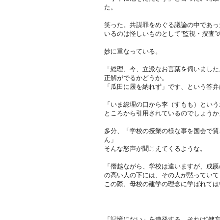
た。
笑った。共謀罪をめぐる議論の中であっ
いるのは怪しいものとして“監視・捜査”
妙に重なっている。
「総理、今、立派なお言葉を伺いました
正解がでるかどうか。
「瓜田に履を納れず」です、という答弁
「いま総理の口から李（すもも）という
ところから引用されているのでしょうか
多分、「学校の授業の様な事を国会で質
ん」
そんな怒声が聞こえてくるような。
「僭越ながら、学校は違いますが、成蹊
の高い人の下には、その人が黙っていて
この際、母校の建学の理念に学ばれては
「記憶にない」を連発する。それは“健