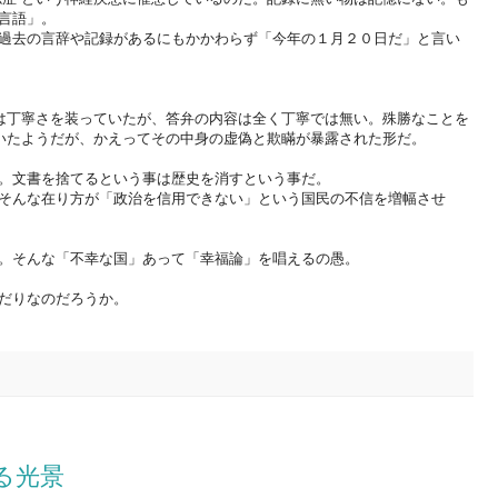
言語」。
過去の言辞や記録があるにもかかわらず「今年の１月２０日だ」と言い
葉は丁寧さを装っていたが、答弁の内容は全く丁寧では無い。殊勝なことを
ていたようだが、かえってその中身の虚偽と欺瞞が暴露された形だ。
。文書を捨てるという事は歴史を消すという事だ。
そんな在り方が「政治を信用できない」という国民の不信を増幅させ
。そんな「不幸な国」あって「幸福論」を唱えるの愚。
だりなのだろうか。
る光景