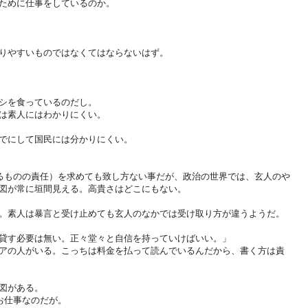
ために仕事をしているのか。
りやすいものではなくてはならないはず。
シを食っているのだし。
は素人にはわかりにくい。
でにして国民には分かりにくい。
なるものの責任）を求めても致し方ない事だが、政治の世界では、玄人のや
図が常に垣間見える。高貴さはどこにもない。
。素人は暴言と受け止めても玄人のなかでは受け取り方が違うようだ。
貸す必要は無い。正々堂々と自信を持っていけばいい。」
アの人がいる。こっちは料金を払って読んでいるんだから、書く方は責
図がある。
お仕事なのだが。