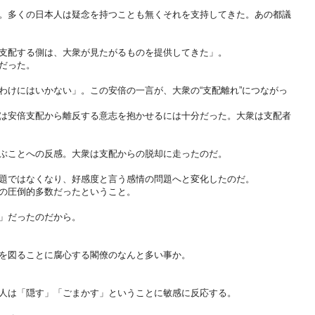
。多くの日本人は疑念を持つことも無くそれを支持してきた。あの都議
支配する側は、大衆が見たがるものを提供してきた」。
だった。
わけにはいかない」。この安倍の一言が、大衆の“支配離れ”につながっ
は安倍支配から離反する意志を抱かせるには十分だった。大衆は支配者
ぶことへの反感。大衆は支配からの脱却に走ったのだ。
題ではなくなり、好感度と言う感情の問題へと変化したのだ。
の圧倒的多数だったということ。
」だったのだから。
を図ることに腐心する閣僚のなんと多い事か。
人は「隠す」「ごまかす」ということに敏感に反応する。