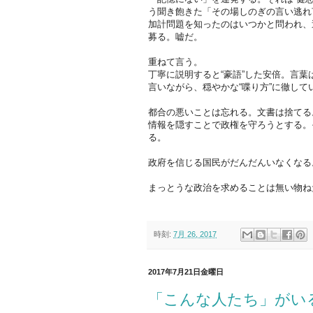
う聞き飽きた「その場しのぎの言い逃れ
加計問題を知ったのはいつかと問われ、
募る。嘘だ。
重ねて言う。
丁寧に説明すると“豪語”した安倍。言
言いながら、穏やかな“喋り方”に徹し
都合の悪いことは忘れる。文書は捨てる
情報を隠すことで政権を守ろうとする。
る。
政府を信じる国民がだんだんいなくなる
まっとうな政治を求めることは無い物ね
時刻:
7月 26, 2017
2017年7月21日金曜日
「こんな人たち」がい