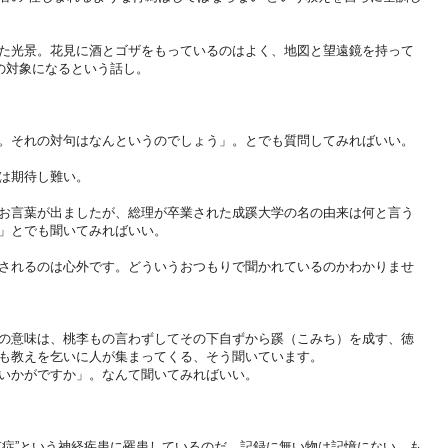
た光景。花見に酒とゴザをもっているのはよく、地図と望遠鏡を持って
の対象になるという話し。
。それの対句はなんというのでしょう」。とでも質問してみればいい。
は期待し難い。
お言葉が出ましたが、総理が卒業された成蹊大学の名の由来は何と言う
」とでも聞いてみればいい。
されるのは心外です。どういうおつもりで聞かれているのかわかりませ
の意味は、桃李もの言わずしてその下自ずから蹊（こみち）を成す、徳
も教えを乞いに人が集まってくる、そう聞いています。
いかがですか」。なんて聞いてみればいい。
忘症”という神経疾患に罹患しているのだ。記録に無い物は記憶にない。も