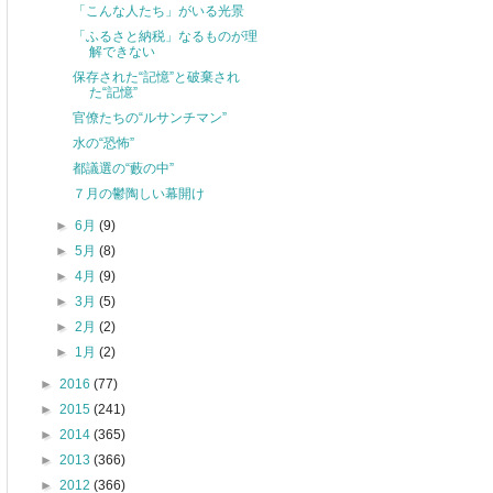
「こんな人たち」がいる光景
「ふるさと納税」なるものが理
解できない
保存された“記憶”と破棄され
た“記憶”
官僚たちの“ルサンチマン”
水の“恐怖”
都議選の“藪の中”
７月の鬱陶しい幕開け
►
6月
(9)
►
5月
(8)
►
4月
(9)
►
3月
(5)
►
2月
(2)
►
1月
(2)
►
2016
(77)
►
2015
(241)
►
2014
(365)
►
2013
(366)
►
2012
(366)