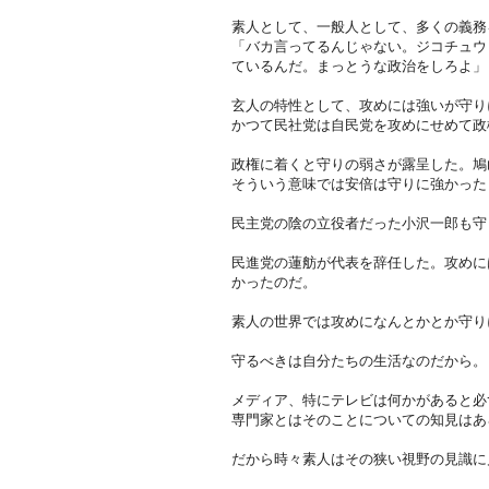
素人として、一般人として、多くの義務
「バカ言ってるんじゃない。ジコチュウ
ているんだ。まっとうな政治をしろよ」
玄人の特性として、攻めには強いが守り
かつて民社党は自民党を攻めにせめて政
政権に着くと守りの弱さが露呈した。鳩
そういう意味では安倍は守りに強かった
民主党の陰の立役者だった小沢一郎も守
民進党の蓮舫が代表を辞任した。攻めに
かったのだ。
素人の世界では攻めになんとかとか守り
守るべきは自分たちの生活なのだから。
メディア、特にテレビは何かがあると必
専門家とはそのことについての知見はあ
だから時々素人はその狭い視野の見識に