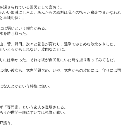
を課せられている国民として言おう。
もいい加減にしろよ。あんたらの給料は我々の払った税金でまかなわれ
と単純明快に。
には弱いという傾向がある。
権を勝ち取った。
山、菅、野田。次々と党首が変わり、選挙でみじめな敗北をきした。
といえるかもしれない。皮肉なことに。
りには弱かった。それは彼が自民党にいた時を振り返ってみてもだ。
は強い彼女も、党内問題含め、いや、党内からの攻めには、守りには弱
になんとかという特性は無い。
ず「専門家」という玄人を登場させる。
ろうが世間一般にすいては視野が狭い。
戸惑う。