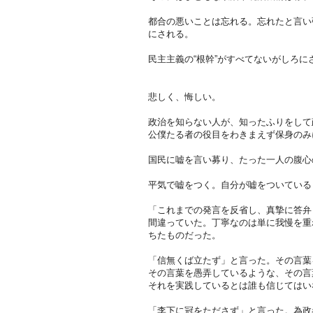
都合の悪いことは忘れる。忘れたと言い
にされる。
民主主義の“根幹”がすべてないがしろに
悲しく、悔しい。
政治を知らない人が、知ったふりをして
公僕たる者の役目をわきまえず保身のみ
国民に嘘を言い募り、たった一人の腹心
平気で嘘をつく。自分が嘘をついている
「これまでの発言を反省し、真摯に答弁
間違っていた。丁寧なのは単に我慢を重
ちたものだった。
「信無くば立たず」と言った。その言葉
その言葉を愚弄しているような、その言
それを実践しているとは誰も信じてはい
「李下に冠をたださず」と言った。為政