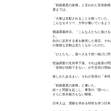
「戦後最悪の政権」と言われた安倍政権
選までは。
「大衆は支配されることを願っていた。
こんなセオリー、力学が働いているよう
都議選最終日。「こんな人たちに負ける
た。
自分に反対する者を敵視した発言。それ
の無様な言動は見たくなかったのだ。
「ひとたち」。個々人を十把一絡げに呼
世論調査の支持率下落。それは政策の問
「首相が信頼できない」が不支持の理由
致しかたあるまい。それが安倍の「本性
「戦後最悪の政権」と書いた。
続々と問題を起こし、事実の「隠ぺい」
さらに答弁能力もない閣僚。
日本人は、潔癖を求める特性を持つ日本