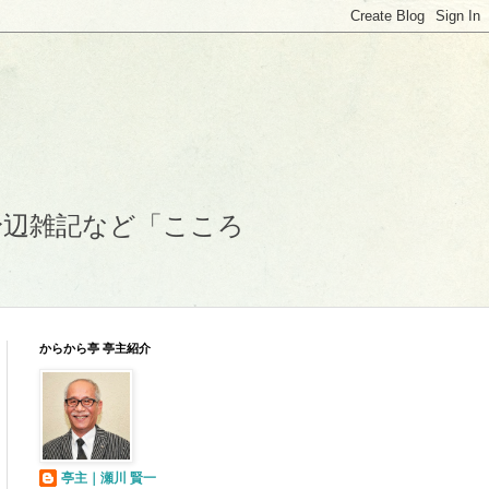
身辺雑記など「こころ
からから亭 亭主紹介
亭主｜瀬川 賢一