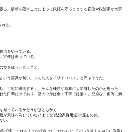
張る。情報を隠すことによって政権を守ろうとする官僚や政治家が大事
される。
政治をやっている。
に官僚は走っている。
の友を庇うと言うこと。
という認識が無い。そんな人を「サイコパス」と呼ぶそうだ。
し、丁寧に説明する」。そんな殊勝な首相に大変身したのかと思った。
ねた口調だけであり、話の中身は全く丁寧では無く、空虚な、虚偽に満
を知っているかどうかはともかく、
葉が意味を為していないような“政治家御用達”の座右の銘。
ない。
者の“怪しまれるような行為はしてはならない”という教えを自らに垂訓し