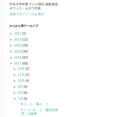
中央大学卒業 テレビ朝日 福島放送
オフィス・セガワ代表
詳細プロフィールを表示
からから亭アーカイブ
►
2022
(2)
►
2021
(12)
►
2020
(29)
►
2019
(30)
►
2018
(43)
▼
2017
(68)
►
12月
(2)
►
11月
(2)
►
10月
(4)
►
9月
(8)
►
8月
(8)
▼
7月
(9)
「玄人」と「素人」と
「サイコパス」と「健忘症罹
患」の政権