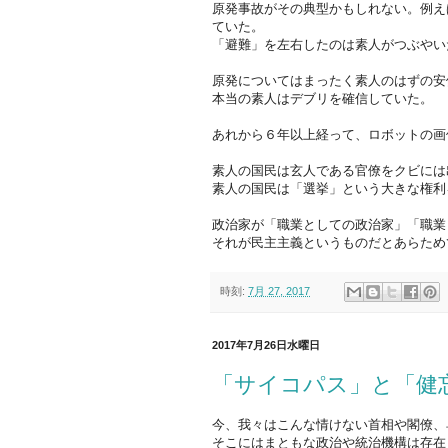
原発事故がその典型かもしれない。例え
ていた。
「避難」を左右したのは素人がつぶやい
原発についてはまったく素人のはずの安
本当の素人はデブリを確信していた。
あれから６年以上経って、ロボットの画
素人の国民は玄人である官僚をクビには
素人の国民は「選挙」という大きな権利
政治家が「職業としての政治家」「職業
それが民主主義というものだとあらため
時刻:
7月 27, 2017
2017年7月26日水曜日
「サイコパス」と「健
今、我々はこんな情けない首相や閣僚、
そこにはまともな政治や統治機構は存在