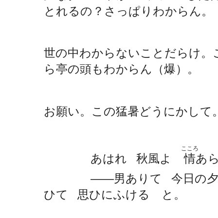
とれるの？さっぱりわからん。
世の中わからないことだらけ。
ら亭の頭もわからん（爆）。
お願い。この猛暑どうにかして
こころ
あはれ
秋風よ
情
あ
・
・
――男ありて
今日の
・
ひて
思ひにふける と。
・