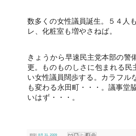
数多くの女性議員誕生。５４人
レ、化粧室も増やさねば。
きょうから早速民主党本部の警
更。ものものしさに包まれる民
い女性議員闊歩する。カラフル
も変わる永田町・・・。議事堂
いはず・・・。
時刻:
8月 31, 2009