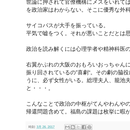
世論に押されて官僚機構にメスをいれて
を政治家はわからない。そこに優秀な外
サイコパスが大手を振っている。
平気で嘘をつく。それが悪いことだとは
政治を読み解くには心理学者や精神科医
右翼かぶれの大阪のおもろいおっちゃん
振り回されているの”喜劇“。その劇の脇役
うに、必ず女性がいる。総理夫人、籠池
と・・・。
こんなことで政治の中枢がてんやわんや
帰還問題含めて。福島の課題は枚挙に暇
時刻:
3月 26, 2017