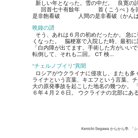
新しい年となった。雪の中だ。 良寛の
回首七十有餘年 首 ( こうべ ) 
是非飽看破 人間の是非看破（かんぱ）
晩鐘の譜
そう、あれは６月の初めだったか。 急に
くなった。 脳梗塞で入院した時、最初に
「白内障が出てます。手術した方がいいで
転倒して、それも二回。 CT 検...
“チェルノブイリ”異聞
ロシアがウクライナに侵攻し、またも多く
ライナという言葉、キエフという言葉、チ
大の原発事故を起こした地名の幾つか。 
６年４月２６日。 ウクライナの北部にあるそ
Kenichi-Segawa からから亭