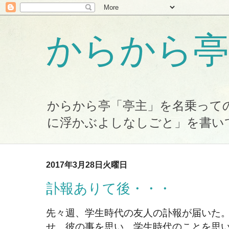
からから亭
からから亭「亭主」を名乗って
に浮かぶよしなしごと」を書い
2017年3月28日火曜日
訃報ありて後・・・
先々週、学生時代の友人の訃報が届いた
せ、彼の事を思い、学生時代のことを思