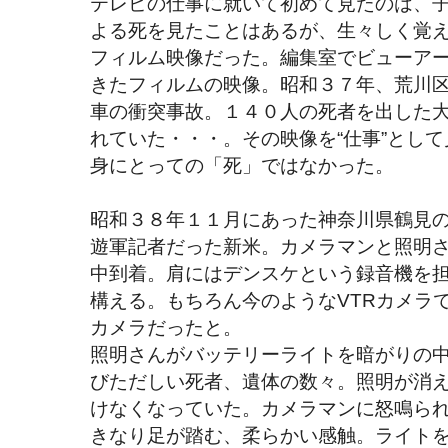
テレビの仕事に就いて初めて見たのは、
よる死を見たことはあるが、生々しく覚
フィルム映像だった。編集室でビューア
きたフィルムの映像。昭和３７年、荒川
車の衝突事故。１４０人の死者を出した
れていた・・・。その映像を“仕事”とし
身にとっての「死」ではなかった。
昭和３８年１１月にあった神奈川県鶴見
遊軍記者だった新米。カメラマンと照明
中到着。肩にはデンスケという録音機を
構える。もちろん今のようなVTRカメラ
カメラだったと。
照明さんがバッテリーライトを暗がりの
びただしい死者、遺体の数々。照明が消
けなくなっていた。カメラマンに怒鳴ら
きなり足が踏む、柔らかい感触。ライト