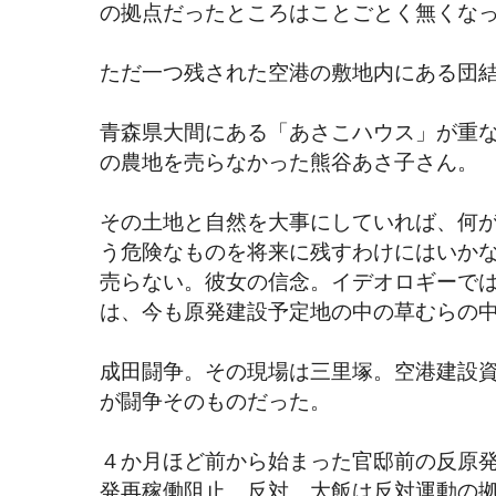
の拠点だったところはことごとく無くな
ただ一つ残された空港の敷地内にある団
青森県大間にある「あさこハウス」が重
の農地を売らなかった熊谷あさ子さん。
その土地と自然を大事にしていれば、何
う危険なものを将来に残すわけにはいか
売らない。彼女の信念。イデオロギーで
は、今も原発建設予定地の中の草むらの
成田闘争。その現場は三里塚。空港建設
が闘争そのものだった。
４か月ほど前から始まった官邸前の反原
発再稼働阻止、反対。大飯は反対運動の