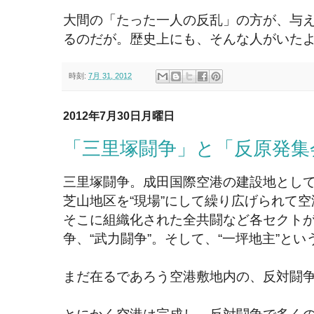
大間の「たった一人の反乱」の方が、与
るのだが。歴史上にも、そんな人がいた
時刻:
7月 31, 2012
2012年7月30日月曜日
「三里塚闘争」と「反原発集
三里塚闘争。成田国際空港の建設地とし
芝山地区を“現場”にして繰り広げられて
そこに組織化された全共闘など各セクト
争、“武力闘争”。そして、“一坪地主”と
まだ在るであろう空港敷地内の、反対闘争
とにかく空港は完成し、反対闘争で多く