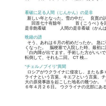
看破に足る人間（じんかん）の是非
新しい年となった。雪の中だ。 良寛の
回首七十有餘年 首 ( こうべ ) 
是非飽看破 人間の是非看破（かんぱ）
晩鐘の譜
そう、あれは６月の初めだったか。 急に
くなった。 脳梗塞で入院した時、最初に
「白内障が出てます。手術した方がいいで
転倒して、それも二回。 CT 検...
“チェルノブイリ”異聞
ロシアがウクライナに侵攻し、またも多く
ライナという言葉、キエフという言葉、チ
大の原発事故を起こした地名の幾つか。 
６年４月２６日。 ウクライナの北部にあるそ