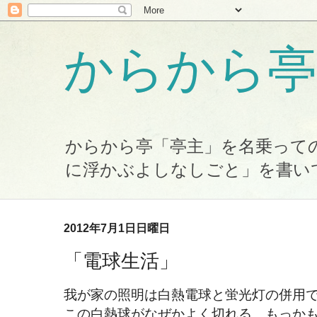
からから亭
からから亭「亭主」を名乗って
に浮かぶよしなしごと」を書い
2012年7月1日日曜日
「電球生活」
我が家の照明は白熱電球と蛍光灯の併用
この白熱球がなぜかよく切れる。もっか