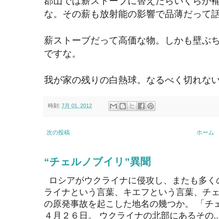
郡山では薪ストーブに替えたらいくらか
な。その薪も放射能の影響で品薄だって
薪ストーブだって高価な物。しかも壁ぶ
ですな。
我が家の残りの白熱球。なるべく切れな
時刻:
7月 01, 2012
次の投稿
ホーム
“チェルノブイリ”異聞
ロシアがウクライナに侵攻し、またも多く
ライナという言葉、キエフという言葉、チェ
の原発事故を起こした地名の幾つか。 「チ
４月２６日。 ウクライナの北部にあるその..