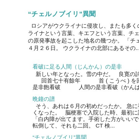
“チェルノブイリ”異聞
ロシアがウクライナに侵攻し、またも多く
ライナという言葉、キエフという言葉、チェ
の原発事故を起こした地名の幾つか。 「チ
４月２６日。 ウクライナの北部にあるその..
看破に足る人間（じんかん）の是非
新しい年となった。雪の中だ。 良寛の
回首七十有餘年 首 ( こうべ ) 
是非飽看破 人間の是非看破（かんぱ）
晩鐘の譜
そう、あれは６月の初めだったか。 急に
くなった。 脳梗塞で入院した時、最初に
「白内障が出てます。手術した方がいいで
転倒して、それも二回。 CT 検...
“チェルノブイリ”異聞