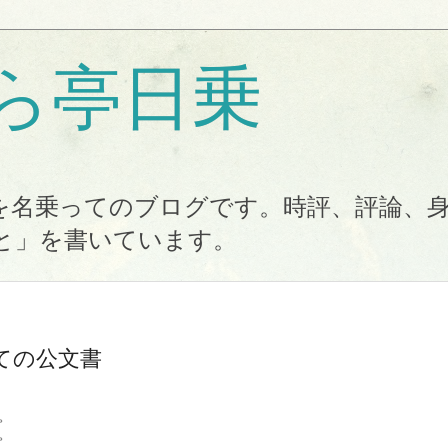
ら亭日乗
を名乗ってのブログです。時評、評論、
と」を書いています。
ての公文書
。
。