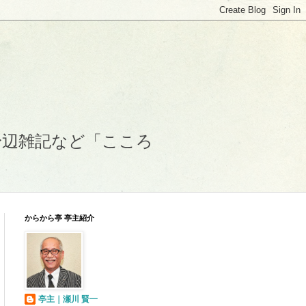
身辺雑記など「こころ
からから亭 亭主紹介
亭主｜瀬川 賢一