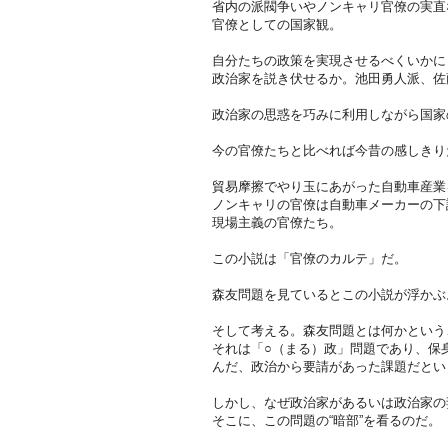
省内の派閥争いやノンキャリ官僚の実直
官僚としての国家観。
自分たちの政策を実現させるべくいかに
政治家を説き伏せるか。池田勇人派、佐
政治家の思惑を巧みに利用しながら国家
今の官僚たちと比べれば今昔の感しきり
貿易摩擦でやり玉にあがった自動車産業
ノンキャリの官僚は自動車メーカーの下
現場主義の官僚たち。
この小説は「官僚のカルテ」だ。
森友問題を見ているとこの小説が浮かぶ
そして考える。森友問題とは何かという
それは「○（まる）政」問題であり、保
んだ、政治から要請があった課題だとい
しかし、なぜ政治家があるいは政治家の
そこに、この問題の“暗部”を看るのだ。