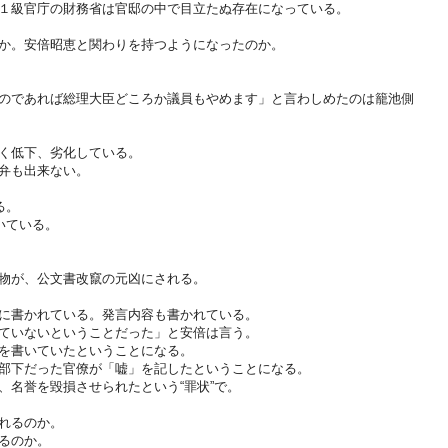
１級官庁の財務省は官邸の中で目立たぬ存在になっている。
か。安倍昭恵と関わりを持つようになったのか。
のであれば総理大臣どころか議員もやめます」と言わしめたのは籠池側
。
く低下、劣化している。
弁も出来ない。
る。
いている。
物が、公文書改竄の元凶にされる。
に書かれている。発言内容も書かれている。
ていないということだった」と安倍は言う。
を書いていたということになる。
部下だった官僚が「嘘」を記したということになる。
、名誉を毀損させられたという“罪状”で。
れるのか。
るのか。