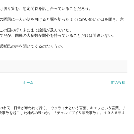
げ切り策を、想定問答を話し合っていることだろう。
の問題に一人が話を向けると堰を切ったようにめいめいが口を開き、意
この国の行く末にまで論議が及んでいた。
でだが、国民の大多数が関心を持っていることだけは間違いない。
選挙民の声を聞いてくるのだろうか。
ホーム
前の投稿
の市民、日常が奪われて行く。 ウクライナという言葉、キエフという言葉、チ
発事故を起こした地名の幾つか。 「チェルノブイリ原発事故」。１９８６年４