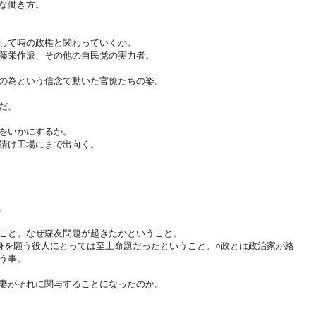
な働き方。
して時の政権と関わっていくか。
藤栄作派、その他の自民党の実力者。
の為という信念で動いた官僚たちの姿。
だ。
をいかにするか。
請け工場にまで出向く。
。
こと。なぜ森友問題が起きたかということ。
身を願う役人にとっては至上命題だったということ。○政とは政治家が絡
う事。
妻がそれに関与することになったのか。