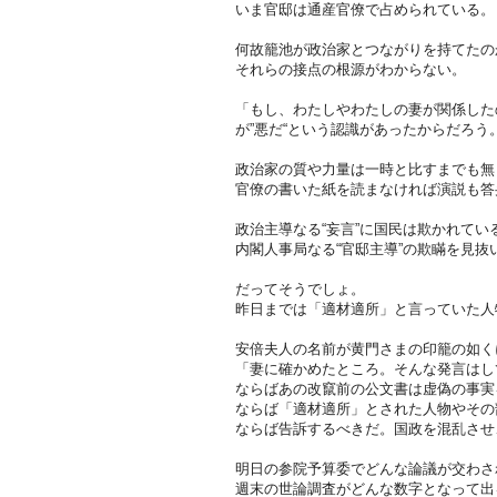
いま官邸は通産官僚で占められている。
何故籠池が政治家とつながりを持てたの
それらの接点の根源がわからない。
「もし、わたしやわたしの妻が関係した
が”悪だ“という認識があったからだろう
政治家の質や力量は一時と比すまでも無
官僚の書いた紙を読まなければ演説も答
政治主導なる“妄言”に国民は欺かれてい
内閣人事局なる“官邸主導”の欺瞞を見抜
だってそうでしょ。
昨日までは「適材適所」と言っていた人
安倍夫人の名前が黄門さまの印籠の如く
「妻に確かめたところ。そんな発言はし
ならばあの改竄前の公文書は虚偽の事実
ならば「適材適所」とされた人物やその
ならば告訴するべきだ。国政を混乱させ
明日の参院予算委でどんな論議が交わさ
週末の世論調査がどんな数字となって出