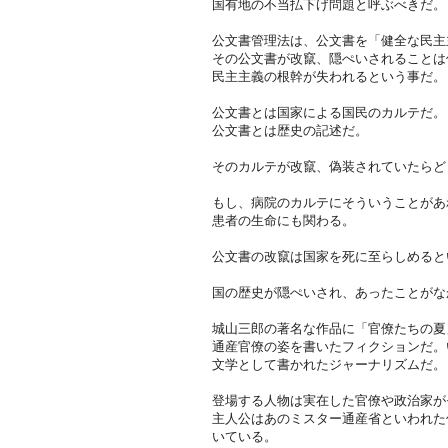
国有地の不当払下げ問題と呼ぶべきだ。
公文書管理法は、公文書を「健全な民主
その公文書が改竄、隠ぺいされることは
民主主義の根幹が失われるという事だ。
公文書とは国家による国民のカルテだ。
公文書とは歴史の記述だ。
そのカルテが改竄、偽装されていたらど
もし、病院のカルテにそういうことがあ
患者の生命にも関わる。
公文書の改竄は国家を死に至らしめると
国の歴史が隠ぺいされ、あったことがな
城山三郎の著名な作品に「官僚たちの夏
通産官僚の姿を書いたフィクションだ。
文学として書かれたジャーナリズムだ。
登場する人物は実在した官僚や政治家が
主人公はあのミスター通産省といわれた
いている。