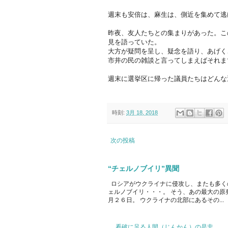
週末も安倍は、麻生は、側近を集めて逃
昨夜、友人たちとの集まりがあった。こ
見を語っていた。
大方が疑問を呈し、疑念を語り、あげく
市井の民の雑談と言ってしまえばそれま
週末に選挙区に帰った議員たちはどんな
時刻:
3月 18, 2018
次の投稿
“チェルノブイリ”異聞
ロシアがウクライナに侵攻し、またも多く
ェルノブイリ・・・。 そう、あの最大の原
月２６日。 ウクライナの北部にあるその...
看破に足る人間（じんかん）の是非