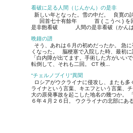
看破に足る人間（じんかん）の是非
新しい年となった。雪の中だ。 良寛の
回首七十有餘年 首 ( こうべ ) 
是非飽看破 人間の是非看破（かんぱ）
晩鐘の譜
そう、あれは６月の初めだったか。 急に
くなった。 脳梗塞で入院した時、最初に
「白内障が出てます。手術した方がいいで
転倒して、それも二回。 CT 検...
“チェルノブイリ”異聞
ロシアがウクライナに侵攻し、またも多く
ライナという言葉、キエフという言葉、チ
大の原発事故を起こした地名の幾つか。 
６年４月２６日。 ウクライナの北部にあるそ