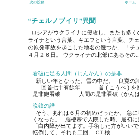
次の投稿
ホーム
“チェルノブイリ”異聞
ロシアがウクライナに侵攻し、またも多く
ライナという言葉、キエフという言葉、チェ
の原発事故を起こした地名の幾つか。 「チ
４月２６日。 ウクライナの北部にあるその..
看破に足る人間（じんかん）の是非
新しい年となった。雪の中だ。 良寛の
回首七十有餘年 首 ( こうべ ) 
是非飽看破 人間の是非看破（かんぱ）
晩鐘の譜
そう、あれは６月の初めだったか。 急に
くなった。 脳梗塞で入院した時、最初に
「白内障が出てます。手術した方がいいで
転倒して、それも二回。 CT 検...