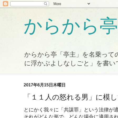
からから亭
からから亭「亭主」を名乗って
に浮かぶよしなしごと」を書い
2017年6月15日木曜日
「１１人の怒れる男」に模し
とにかく我々に「共謀罪」という法律が
それがどんな形で、どんな場合に適用さ