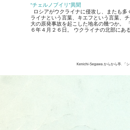
“チェルノブイリ”異聞
ロシアがウクライナに侵攻し、またも多く
ライナという言葉、キエフという言葉、チ
大の原発事故を起こした地名の幾つか。 
６年４月２６日。 ウクライナの北部にあるそ
Kenichi-Segawa からから亭