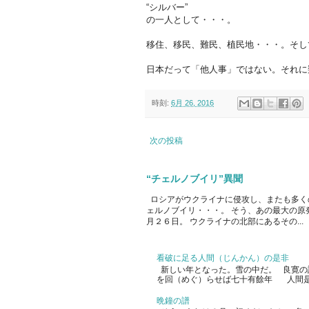
“シルバー”
の一人として・・・。
移住、移民、難民、植民地・・・。そし
日本だって「他人事」ではない。それに
時刻:
6月 26, 2016
次の投稿
“チェルノブイリ”異聞
ロシアがウクライナに侵攻し、またも多く
ェルノブイリ・・・。 そう、あの最大の原
月２６日。 ウクライナの北部にあるその...
看破に足る人間（じんかん）の是非
新しい年となった。雪の中だ。 良寛の
を回（めぐ）らせば七十有餘年 人間是
晩鐘の譜