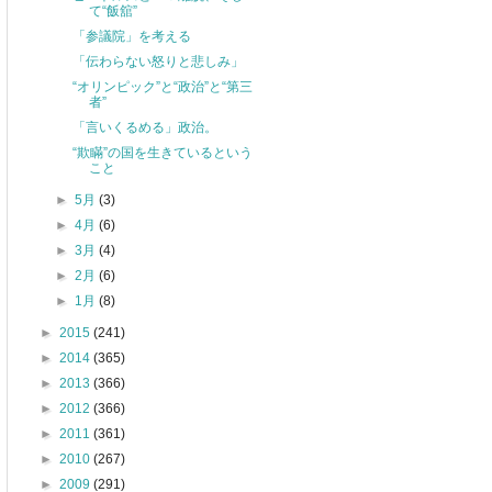
て“飯舘”
「参議院」を考える
「伝わらない怒りと悲しみ」
“オリンピック”と“政治”と“第三
者”
「言いくるめる」政治。
“欺瞞”の国を生きているという
こと
►
5月
(3)
►
4月
(6)
►
3月
(4)
►
2月
(6)
►
1月
(8)
►
2015
(241)
►
2014
(365)
►
2013
(366)
►
2012
(366)
►
2011
(361)
►
2010
(267)
►
2009
(291)