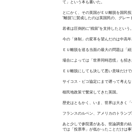
て」という本も書いた。
とにかく、その英国がＥＵ離脱を国民投
“離脱”に賛成したのは英国民の、グレ
若者は圧倒的に“残留”を支持したという
今の「体制」の変革を望んだのは中高年
ＥＵ離脱を巡る当面の最大の問題は「経
場合によっては「世界同時恐慌」も招き
ＥＵ離脱にしても決して悪い意味だけで
サイコス・ピコ協定にまで遡って考えな
植民地政策で繁栄してきた英国。
歴史はともかく、いま、世界は大きく「
フランスのルペン、アメリカのトランプ
あと少しで参院選がある。世論調査の結
では「投票率」が低かったことだけは事