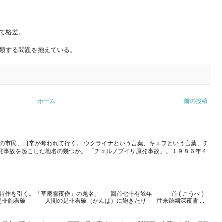
て格差。
類する問題を抱えている。
ホーム
前の投稿
の市民、日常が奪われて行く。 ウクライナという言葉、キエフという言葉、チ
発事故を起こした地名の幾つか。 「チェルノブイリ原発事故」。１９８６年４
詩作を引く。「草庵雪夜作」の題名。 回首七十有餘年 首 ( こうべ )
非飽看破 人間の是非看破（かんぱ）に飽きたり 往来跡幽深夜雪 ...