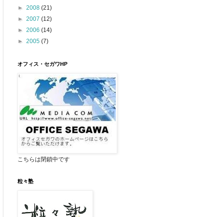
►
2008
(21)
►
2007
(12)
►
2006
(14)
►
2005
(7)
オフィス・セガワHP
こちらは閉鎖中です
粒々塾