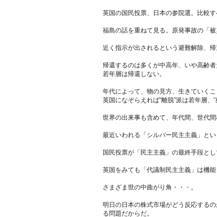
英国の国民投票、日本の参院選。比較す
福島の話を重ねて見る。原発事故の「被
近く指示が出されるという避難解除、帰
帰還するのは多くが中高年、いや高齢者
若年層は帰還しない。
年代によって、物の見方、生きていくこ
英国になぞらえれば“離脱”派は若年層、
世界の出来事も含めて、年代間、世代間
最近いわれる「シルバー民主主義」とい
国民投票が「民主主義」の最終手段とし
英国をみても「代議制民主主義」は機能
さまざま世の中曲がり角・・・。
明日の日本の株式市場がどう反応するの
る問題だからだ。