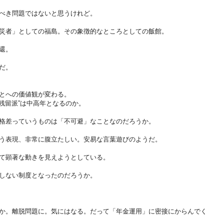
べき問題ではないと思うけれど。
災者」としての福島。その象徴的なところとしての飯館。
還。
だ。
とへの価値観が変わる。
“残留派”は中高年となるのか。
格差っていうものは「不可避」なことなのだろうか。
う表現、非常に腹立たしい。安易な言葉遊びのようだ。
て顕著な動きを見えようとしている。
しない制度となったのだろうか。
か。離脱問題に。気にはなる。だって「年金運用」に密接にからんでく