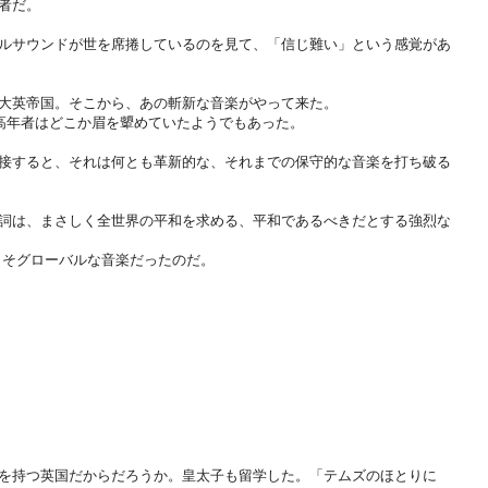
者だ。
ルサウンドが世を席捲しているのを見て、「信じ難い」という感覚があ
大英帝国。そこから、あの斬新な音楽がやって来た。
中高年者はどこか眉を顰めていたようでもあった。
接すると、それは何とも革新的な、それまでの保守的な音楽を打ち破る
詞は、まさしく全世界の平和を求める、平和であるべきだとする強烈な
こそグローバルな音楽だったのだ。
を持つ英国だからだろうか。皇太子も留学した。「テムズのほとりに