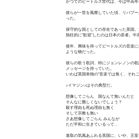
かつてのビートルズ世代は、今は中高年
彼らが一世を風靡していた頃、リバプー
った。
保守的な国としての存在であった英国。
熱狂的に“歓迎”したのは日本の若者。
後年、興味を持ってビートルズの音楽に
ような物だった。
彼らの歌う歌詞、特にジョンレノンの歌
メッセージを持っていた。
いわば英国単独の“音楽では無く、それ
♪イマジン♪はその典型だ。
想像してごらん 国なんて無いんだと
そんなに難しくないでしょう？
殺す理由も死ぬ理由も無く
そして宗教も無い
さあ想像してごらん みんなが
ただ平和に生きているって...
進取の気風あふれる英国に、いや、王室