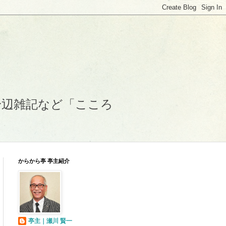
身辺雑記など「こころ
からから亭 亭主紹介
亭主｜瀬川 賢一