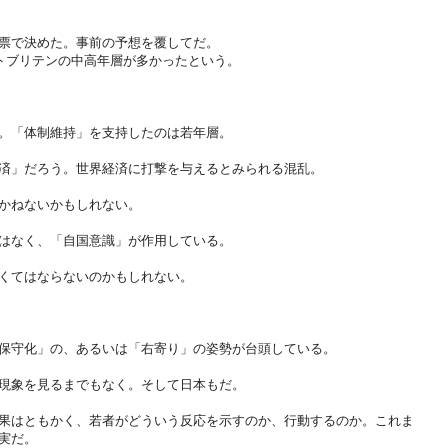
票で決めた。事前の予想を覆してだ。
ートブリテンの中高年層が多かったという。
。
。「体制維持」を支持したのは若年層。
済」だろう。世界経済に打撃を与えるとみられる混乱。
かねないかもしれない。
はなく、「自国意識」が作用している。
くてはならないのかもしれない。
保守化」の、あるいは「右寄り」の姿勢が台頭している。
現象を見るまでもなく。そして日本もだ。
果はともかく、若者がどういう反応を示すのか、行動するのか。これま
実だ。