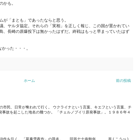
のかも。
ムが「まとも」であったならと思う。
議、ヤルタ協定。それらの「実相」を正しく報じ、この国が置かれてい
島、長崎の原爆投下は無かったはずだ。終戦はもっと早まっていたはず
なかった・・・。
ホーム
前の投稿
の市民、日常が奪われて行く。 ウクライナという言葉、キエフという言葉、チ
発事故を起こした地名の幾つか。 「チェルノブイリ原発事故」。１９８６年４
詩作を引く。「草庵雪夜作」の題名。 回首七十有餘年 首 ( こうべ )