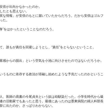
安倍が出向かなかったのか。
したとも思えない。
実な情報」が安倍のもとに届いていたからだろう。だから安倍はゴルフ
った。
保身”をはかったということなのだろう。
て、誰もが責任を回避しようとし、“責任”をとらないということ。
塞感からの脱出」という空気を小池に向けさせたのではないだろうか。
いうものに依存する政治が溶融し始めたような予兆だったのかというこ
人、医師の肩書の今尾貞夫という奴は幼馴染だった。小学生時代から級
連の活動家でもあったと思う。最後にあったのは墨東病院の婦人科部長
挙に出たのか。さっぱりわからない。