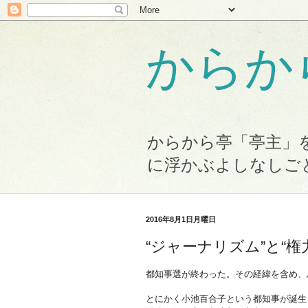
からか
からから亭「亭主」
に浮かぶよしなしご
2016年8月1日月曜日
“ジャーナリズム”と“権
都知事選が終わった。その経緯を含め、
とにかく小池百合子という都知事が誕生