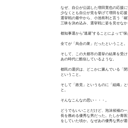
なぜ、自公が公認した増田寛也の応援に
少なくとも自公が党を挙げて増田を応援
選挙戦の最中から、小池有利と言う「確
三昧を決め込み、選挙戦に姿を見せなか
都知事選から“逃避”することによって“
全てが「烏合の衆」だったということ。
そして、この大都市の選挙の結果を受け
あの時代に酷似しているような。
都民の選択は、どこかに澱んでいる「閉
ということ。
そして「政党」というものに「組織」と
と。
そんなこんなの思い・・・。
どうでもいいことだけど、泡沫候補の一
長を務める優秀な男だった。たしか青医
をしていた頃か。なぜあの優秀な男が選