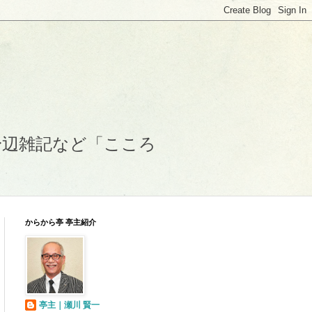
身辺雑記など「こころ
からから亭 亭主紹介
亭主｜瀬川 賢一