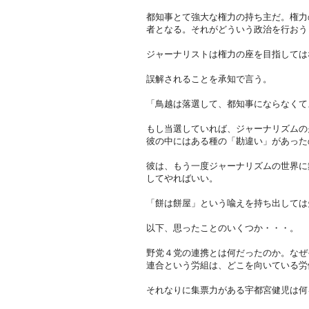
都知事とて強大な権力の持ち主だ。権力
者となる。それがどういう政治を行おう
ジャーナリストは権力の座を目指しては
誤解されることを承知で言う。
「鳥越は落選して、都知事にならなくて
もし当選していれば、ジャーナリズムの
彼の中にはある種の「勘違い」があった
彼は、もう一度ジャーナリズムの世界に
してやればいい。
「餅は餅屋」という喩えを持ち出しては
以下、思ったことのいくつか・・・。
野党４党の連携とは何だったのか。なぜ
連合という労組は、どこを向いている労
それなりに集票力がある宇都宮健児は何