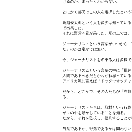
けるのか。まったくわからない。
とにかく都民はこの人を選択したという
鳥越俊太郎という人を多少は知っている
で出馬した。
それに野党４党が乗った。形の上では。
ジャーナリストという言葉がいつから「
た」のかは定かでは無い。
今、ジャーナリストを名乗る人は多様で
ジャーナリズムという言葉の中に「批判
人間であるべきだとかねがね思っている
アメリカ流に言えば「ドッグウオッチャ
だから、どこかで、その人たちが「在野
る。
ジャーナリストたちは、取材という行為
が世の中を動かしていることを知る。
だから、それを監視し、批判することが
与党であるか、野党であるかは問わない