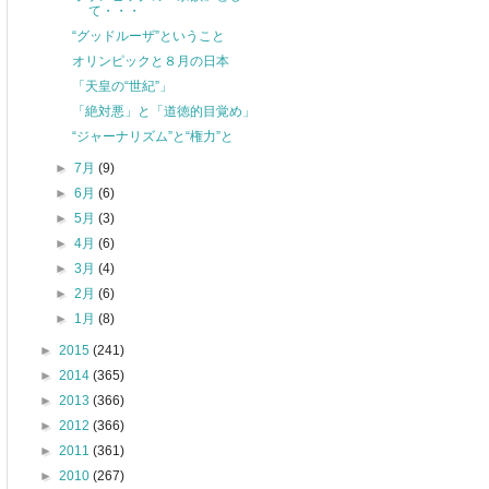
て・・・
“グッドルーザ”ということ
オリンピックと８月の日本
「天皇の“世紀”」
「絶対悪」と「道徳的目覚め」
“ジャーナリズム”と“権力”と
►
7月
(9)
►
6月
(6)
►
5月
(3)
►
4月
(6)
►
3月
(4)
►
2月
(6)
►
1月
(8)
►
2015
(241)
►
2014
(365)
►
2013
(366)
►
2012
(366)
►
2011
(361)
►
2010
(267)