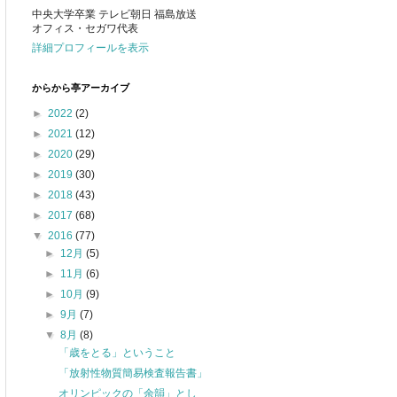
中央大学卒業 テレビ朝日 福島放送
オフィス・セガワ代表
詳細プロフィールを表示
からから亭アーカイブ
►
2022
(2)
►
2021
(12)
►
2020
(29)
►
2019
(30)
►
2018
(43)
►
2017
(68)
▼
2016
(77)
►
12月
(5)
►
11月
(6)
►
10月
(9)
►
9月
(7)
▼
8月
(8)
「歳をとる」ということ
「放射性物質簡易検査報告書」
オリンピックの「余韻」とし