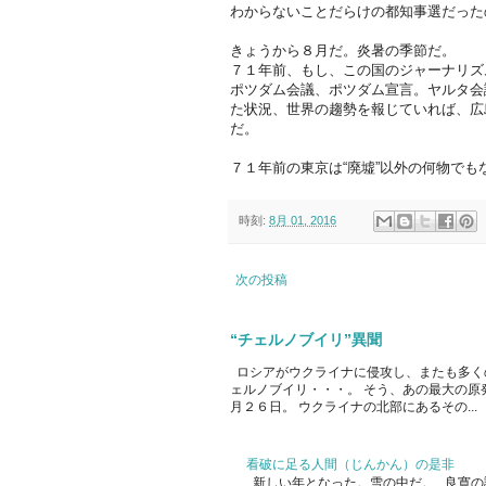
わからないことだらけの都知事選だった
きょうから８月だ。炎暑の季節だ。
７１年前、もし、この国のジャーナリズ
ポツダム会議、ポツダム宣言。ヤルタ会
た状況、世界の趨勢を報じていれば、広
だ。
７１年前の東京は“廃墟”以外の何物でも
時刻:
8月 01, 2016
次の投稿
“チェルノブイリ”異聞
ロシアがウクライナに侵攻し、またも多く
ェルノブイリ・・・。 そう、あの最大の原
月２６日。 ウクライナの北部にあるその...
看破に足る人間（じんかん）の是非
新しい年となった。雪の中だ。 良寛の