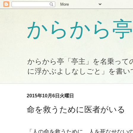
からから亭
からから亭「亭主」を名乗って
に浮かぶよしなしごと」を書い
2015年10月6日火曜日
命を救うために医者がいる
「人の命を救うために、人を死なせない