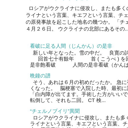
ロシアがウクライナに侵攻し、またも多く
ライナという言葉、キエフという言葉、チェ
の原発事故を起こした地名の幾つか。 「チ
４月２６日。 ウクライナの北部にあるその..
看破に足る人間（じんかん）の是非
新しい年となった。雪の中だ。 良寛の
回首七十有餘年 首 ( こうべ ) 
是非飽看破 人間の是非看破（かんぱ）
晩鐘の譜
そう、あれは６月の初めだったか。 急に
くなった。 脳梗塞で入院した時、最初に
「白内障が出てます。手術した方がいいで
転倒して、それも二回。 CT 検...
“チェルノブイリ”異聞
ロシアがウクライナに侵攻し、またも多く
ライナという言葉、キエフという言葉、チ