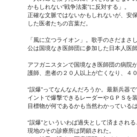
かもしれない“戦争法案”に反対する」。
正確な文脈ではないかもしれないが、安
した医者たちの言葉だ。
「風に立つライオン」。歌手のさだまさ
公は国境なき医師団に参加した日本人医
アフガニスタンで国境なき医師団の病院が
護師、患者の２０人以上が亡くなり、４
“誤爆”ってなんなんだろうか。最新兵器で
イントで爆撃できるレーダーやＧＰＳを
目標物が何であるかも当然わかっている
“誤爆”といういわば過失として済まされ
現地のその診療所は閉鎖された。