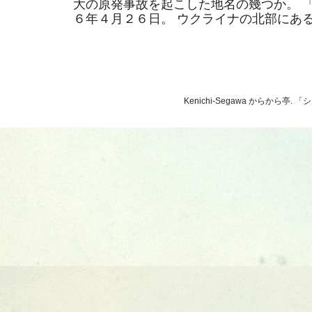
大の原発事故を起こした地名の幾つか。 
６年４月２６日。 ウクライナの北部にあるそ
Kenichi-Segawa からから亭