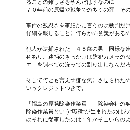
ることの難しさを学んだはずなのに。
７０年前の原爆や戦争での多くの死。そ
事件の残忍さを事細かに言うのは裁判だ
仔細を報じることに何らかの意義がある
犯人が逮捕された。４５歳の男。同様な
科あり。逮捕のきっかけは防犯カメラの
エ」を調べての洗っての割り出しなんだ
そして何とも言えず嫌な気にさせられた
いうクレジットつきで。
「福島の原発除染作業員」。除染会社の
除染作業員という“職種”が生まれたのは
はそれに従事したのは１年かそこいらの