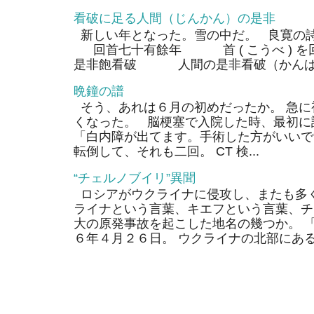
看破に足る人間（じんかん）の是非
新しい年となった。雪の中だ。 良寛の
回首七十有餘年 首 ( こうべ ) 
是非飽看破 人間の是非看破（かんぱ）
晩鐘の譜
そう、あれは６月の初めだったか。 急に
くなった。 脳梗塞で入院した時、最初に
「白内障が出てます。手術した方がいいで
転倒して、それも二回。 CT 検...
“チェルノブイリ”異聞
ロシアがウクライナに侵攻し、またも多く
ライナという言葉、キエフという言葉、チ
大の原発事故を起こした地名の幾つか。 
６年４月２６日。 ウクライナの北部にあるそ