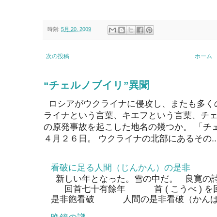
時刻:
5月 20, 2009
次の投稿
ホーム
“チェルノブイリ”異聞
ロシアがウクライナに侵攻し、またも多く
ライナという言葉、キエフという言葉、チェ
の原発事故を起こした地名の幾つか。 「チ
４月２６日。 ウクライナの北部にあるその..
看破に足る人間（じんかん）の是非
新しい年となった。雪の中だ。 良寛の
回首七十有餘年 首 ( こうべ ) 
是非飽看破 人間の是非看破（かんぱ）