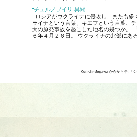
“チェルノブイリ”異聞
ロシアがウクライナに侵攻し、またも多く
ライナという言葉、キエフという言葉、チ
大の原発事故を起こした地名の幾つか。 
６年４月２６日。 ウクライナの北部にあるそ
Kenichi-Segawa からから亭