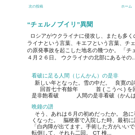
次の投稿
ホーム
“チェルノブイリ”異聞
ロシアがウクライナに侵攻し、またも多く
ライナという言葉、キエフという言葉、チェ
の原発事故を起こした地名の幾つか。 「チ
４月２６日。 ウクライナの北部にあるその..
看破に足る人間（じんかん）の是非
新しい年となった。雪の中だ。 良寛の
回首七十有餘年 首 ( こうべ ) 
是非飽看破 人間の是非看破（かんぱ）
晩鐘の譜
そう、あれは６月の初めだったか。 急に
くなった。 脳梗塞で入院した時、最初に
「白内障が出てます。手術した方がいいで
転倒して、それも二回。 CT 検...