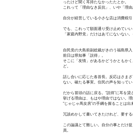
ったけど聞く耳持たなかったたとか。
これって「理由なき反抗」、いや「理由
自分が経営している小さな店は消費税引
でも、これって額面通り受け止めていい
「家庭内野党」だけはあてにないない。
自民党の大島前副総裁がきのう福島県入
前日は県知事「説得」。
そこに「友情」があるかどうかともかく。
ど。
話し合いに応じた各首長。反応はさまざ
ない。確たる事実。住民の声を知ってい
だから冒頭の話に戻る。“説得”に耳を貸
挙げる理由は、もはや理由ではない。理
“じゃじゃ馬女房”の手綱を握ることは出
冗談めかして書いてきたけれど、要する
この論議とて難しい。自分の事とだけ捉
員。