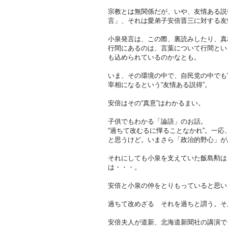
宗教とは無関係だが、いや、友情ある説
言」、それは愛弟子安倍晋三に対する友
小泉発言は、この際、裏読みしたり、真
行間にあるのは、言葉について行間とい
も込められているのかなとも。
いま、その環境の中で、自民党の中でも
宰相になるという“友情ある説得”。
安倍はその“真意”はわかるまい。
子供でもわかる「論語」のお話。
“過ちて改むるに憚ることなかれ”。一
と思うけど。いまさら「政治的野心」が
それにしても小泉を支えていた飯島勲は
は・・・。
安倍と小泉の仲をとりもっていると思い
過ちて改めざる それを過ちと謂う。そ
安倍夫人が道新、北海道新聞社の講演で