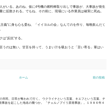
人がいる。あのね、仮に4号機の燃料棒取り出しで事故が、大事故が発生
量に拡散される。でもね、その前に、現場にいる作業員は確実に死ぬ。
観主義“に身も心も委ね、「イイヨルの会」なんてのを作り、毎晩飲んだく
。
は“反抗”する。
言うのは無い。甘言を持って、うまい汁を吸おうと「言い寄る」輩はい
ホーム
前の投稿
の市民、日常が奪われて行く。 ウクライナという言葉、キエフという言葉、チ
発事故を起こした地名の幾つか。 「チェルノブイリ原発事故」。１９８６年４