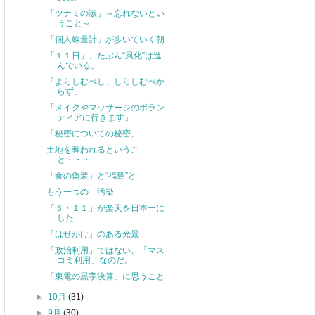
「ツナミの涙」～忘れないとい
うこと～
「個人線量計」が歩いていく朝
「１１日」、たぶん“風化”は進
んでいる。
「よらしむべし、しらしむべか
らず」
「メイクやマッサージのボラン
ティアに行きます」
「秘密についての秘密」
土地を奪われるというこ
と・・・
「食の偽装」と“福島”と
もう一つの「汚染」
「３・１１」が楽天を日本一に
した
「はせがけ」のある光景
「政治利用」ではない、「マス
コミ利用」なのだ。
「東電の黒字決算」に思うこと
►
10月
(31)
►
9月
(30)