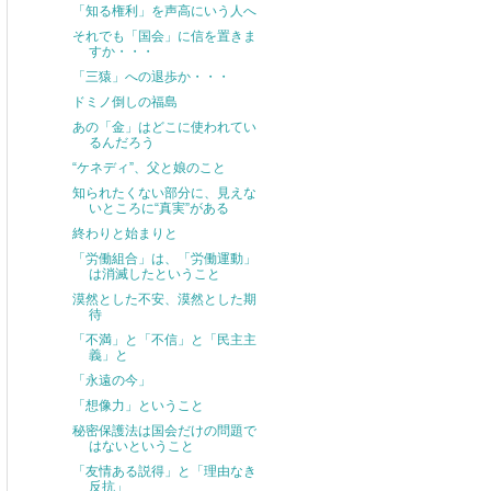
「知る権利」を声高にいう人へ
それでも「国会」に信を置きま
すか・・・
「三猿」への退歩か・・・
ドミノ倒しの福島
あの「金」はどこに使われてい
るんだろう
“ケネディ”、父と娘のこと
知られたくない部分に、見えな
いところに“真実”がある
終わりと始まりと
「労働組合」は、「労働運動」
は消滅したということ
漠然とした不安、漠然とした期
待
「不満」と「不信」と「民主主
義」と
「永遠の今」
「想像力」ということ
秘密保護法は国会だけの問題で
はないということ
「友情ある説得」と「理由なき
反抗」