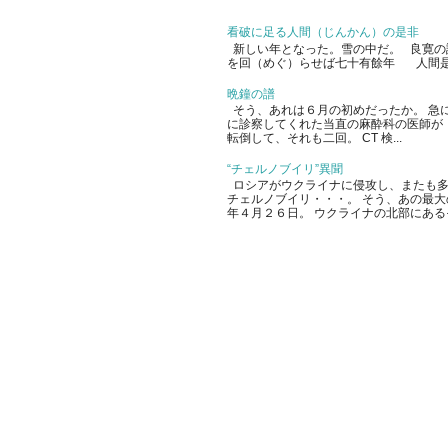
看破に足る人間（じんかん）の是非
新しい年となった。雪の中だ。 良寛の
を回（めぐ）らせば七十有餘年 人間是
晩鐘の譜
そう、あれは６月の初めだったか。 急
に診察してくれた当直の麻酔科の医師が
転倒して、それも二回。 CT 検...
“チェルノブイリ”異聞
ロシアがウクライナに侵攻し、またも多
チェルノブイリ・・・。 そう、あの最
年４月２６日。 ウクライナの北部にあるその