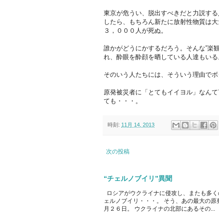
東京が危うい、脱出すべきだと力説する
したら、もちろん新たに放射性物質は大
３，０００人が死ぬ。
誰かがどうにかするだろう。そんな”楽
れ、酔眼を酔顔を晒している人達もいる
そのいう人たちには、そういう理由でボク
原発被災者に「とてもイイヨル」なんて
ても・・・。
時刻:
11月 14, 2013
次の投稿
“チェルノブイリ”異聞
ロシアがウクライナに侵攻し、またも多く
ェルノブイリ・・・。 そう、あの最大の原
月２６日。 ウクライナの北部にあるその...