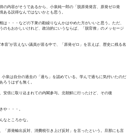
得の内容がそうであるから、小泉純一郎の「脱原発発言、原発ゼロ発
情ある説得なんではないかとも思う。
相は・・・などの下衆の勘繰りなんかはやめた方がいいと思う。ただ、
うのもおかしいけれど、政治的にいうならば、「脱官僚」のメッセージ
“本音”が言えない議員が居る中で、「原発ゼロ」を言えば、歴史に残る名
応、小泉は自分の過去の「過ち」を認めている。学んで過ちに気付いたのだ
あろうはずも無く。
、安倍に取り込まれての内閣参与。北朝鮮に行ったけど、その後
きや・・・。
んなところかな。
、「原発輸出反対、消費税引き上げ反対」を言ったという。旦那にも言