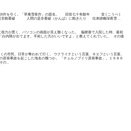
詩作を引く。「草庵雪夜作」の題名。 回首七十有餘年 首 ( こうべ )
非飽看破 人間の是非看破（かんぱ）に飽きたり 往来跡幽深夜雪 ...
に視力が悪く、パソコンの画面が見え難くなった。 脳梗塞で入院した時、最初
「白内障が出てます。手術した方がいいですよ」と教えてくれていた。 その後
くの市民、日常が奪われて行く。 ウクライナという言葉、キエフという言葉、
大の原発事故を起こした地名の幾つか。 「チェルノブイリ原発事故」。１９８６
...