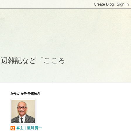
身辺雑記など「こころ
からから亭 亭主紹介
亭主｜瀬川 賢一