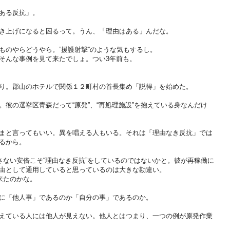
ある反抗」。
き上げになると困るって。うん、「理由はある」んだな。
ものやらどうやら。”援護射撃”のような気もするし。
そんな事例を見て来たでしょ。つい3年前も。
り。郡山のホテルで関係１２町村の首長集め「説得」を始めた。
彼の選挙区青森だって“原発”、“再処理施設”を抱えている身なんだけ
まと言ってもいい。異を唱える人もいる。それは「理由なき反抗」では
るから。
さない安倍こそ“理由なき反抗”をしているのではないかと。彼が再稼働に
由として通用していると思っているのは大きな勘違い。
来たのかな。
に「他人事」であるのか「自分の事」であるのか。
えている人には他人が見えない。他人とはつまり、一つの例が原発作業