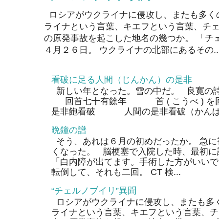
ロシアがウクライナに侵攻し、またも多く
ライナという言葉、キエフという言葉、チェ
の原発事故を起こした地名の幾つか。 「チ
４月２６日。 ウクライナの北部にあるその..
看破に足る人間（じんかん）の是非
新しい年となった。雪の中だ。 良寛の
回首七十有餘年 首 ( こうべ ) 
是非飽看破 人間の是非看破（かんぱ）
晩鐘の譜
そう、あれは６月の初めだったか。 急に
くなった。 脳梗塞で入院した時、最初に
「白内障が出てます。手術した方がいいで
転倒して、それも二回。 CT 検...
“チェルノブイリ”異聞
ロシアがウクライナに侵攻し、またも多く
ライナという言葉、キエフという言葉、チ