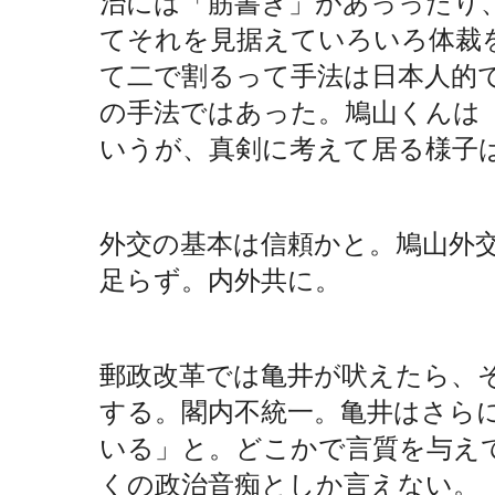
治には「筋書き」があっったり
てそれを見据えていろいろ体裁
て二で割るって手法は日本人的
の手法ではあった。鳩山くんは
いうが、真剣に考えて居る様子
外交の基本は信頼かと。鳩山外
足らず。内外共に。
郵政改革では亀井が吠えたら、
する。閣内不統一。亀井はさら
いる」と。どこかで言質を与え
くの政治音痴としか言えない。