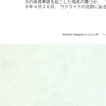
大の原発事故を起こした地名の幾つか。 
６年４月２６日。 ウクライナの北部にあるそ
Kenichi-Segawa からから亭