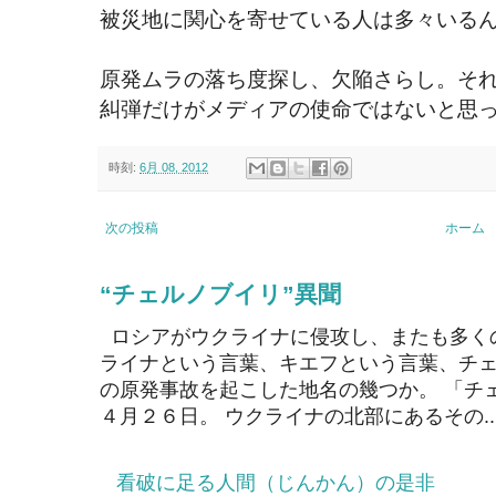
被災地に関心を寄せている人は多々いる
原発ムラの落ち度探し、欠陥さらし。そ
糾弾だけがメディアの使命ではないと思
時刻:
6月 08, 2012
次の投稿
ホーム
“チェルノブイリ”異聞
ロシアがウクライナに侵攻し、またも多く
ライナという言葉、キエフという言葉、チェ
の原発事故を起こした地名の幾つか。 「チ
４月２６日。 ウクライナの北部にあるその..
看破に足る人間（じんかん）の是非