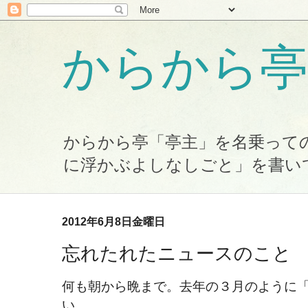
からから亭
からから亭「亭主」を名乗って
に浮かぶよしなしごと」を書い
2012年6月8日金曜日
忘れたれたニュースのこと
何も朝から晩まで。去年の３月のように
い。