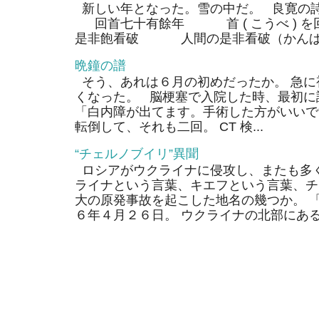
新しい年となった。雪の中だ。 良寛の
回首七十有餘年 首 ( こうべ ) 
是非飽看破 人間の是非看破（かんぱ）
晩鐘の譜
そう、あれは６月の初めだったか。 急に
くなった。 脳梗塞で入院した時、最初に
「白内障が出てます。手術した方がいいで
転倒して、それも二回。 CT 検...
“チェルノブイリ”異聞
ロシアがウクライナに侵攻し、またも多く
ライナという言葉、キエフという言葉、チ
大の原発事故を起こした地名の幾つか。 
６年４月２６日。 ウクライナの北部にあるそ