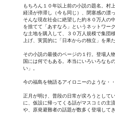
もちろん１０年以上前の小説の題名。村
経済が停滞し（今も同じ）、閉塞感の漂
そんな現在社会に絶望した約８０万人の
を捨てて「あすなろ」というネットワー
な土地を購入して、３０万人規模で集団
上げ、実質的に「日本からの独立」を果
その小説の最後のページの１行。登場人
国には何でもある。本当にいろいろなも
い」。
今の福島を物語るアイロニーのような・
正月が明け、普段の日常が戻ろうとして
に、仮設に帰ってくる話がマスコミの主
や、原発避難者の話題が数多く登場して