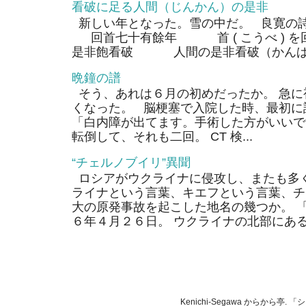
看破に足る人間（じんかん）の是非
新しい年となった。雪の中だ。 良寛の
回首七十有餘年 首 ( こうべ ) 
是非飽看破 人間の是非看破（かんぱ）
晩鐘の譜
そう、あれは６月の初めだったか。 急に
くなった。 脳梗塞で入院した時、最初に
「白内障が出てます。手術した方がいいで
転倒して、それも二回。 CT 検...
“チェルノブイリ”異聞
ロシアがウクライナに侵攻し、またも多く
ライナという言葉、キエフという言葉、チ
大の原発事故を起こした地名の幾つか。 
６年４月２６日。 ウクライナの北部にあるそ
Kenichi-Segawa からから亭