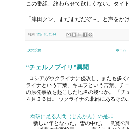
この番組、終わらせて欲しくない。タイ
「津田クン、まだまだだぞ～」と声をか
時刻:
12月 18, 2014
次の投稿
ホーム
“チェルノブイリ”異聞
ロシアがウクライナに侵攻し、またも多く
ライナという言葉、キエフという言葉、チェ
の原発事故を起こした地名の幾つか。 「チ
４月２６日。 ウクライナの北部にあるその..
看破に足る人間（じんかん）の是非
新しい年となった。雪の中だ。 良寛の