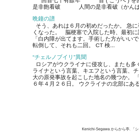
回首七十有餘年 首 ( こうべ ) 
是非飽看破 人間の是非看破（かんぱ）
晩鐘の譜
そう、あれは６月の初めだったか。 急に
くなった。 脳梗塞で入院した時、最初に
「白内障が出てます。手術した方がいいで
転倒して、それも二回。 CT 検...
“チェルノブイリ”異聞
ロシアがウクライナに侵攻し、またも多く
ライナという言葉、キエフという言葉、チ
大の原発事故を起こした地名の幾つか。 
６年４月２６日。 ウクライナの北部にあるそ
Kenichi-Segawa からから亭