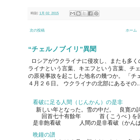
時刻:
1月 02, 2015
次の投稿
ホーム
“チェルノブイリ”異聞
ロシアがウクライナに侵攻し、またも多く
ライナという言葉、キエフという言葉、チェ
の原発事故を起こした地名の幾つか。 「チ
４月２６日。 ウクライナの北部にあるその..
看破に足る人間（じんかん）の是非
新しい年となった。雪の中だ。 良寛の
回首七十有餘年 首 ( こうべ ) 
是非飽看破 人間の是非看破（かんぱ）
晩鐘の譜