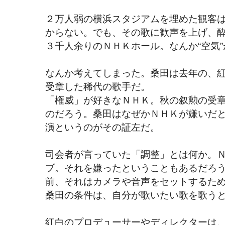
２万人弱の横浜スタジアムを埋めた観客
からない。でも、その歌に歓声を上げ、
３千人余りのＮＨＫホール。なんか“空気
なんか考えてしまった。桑田は去年の、
受章した稀代の歌手だ。
「権威」が好きなＮＨＫ。秋の叙勲の受
のだろう。桑田はなぜかＮＨＫが嫌いだ
演というのがその証左だ。
司会者が言っていた「調整」とは何か。
ブ。それを嫌ったということもあるだろ
前、それはカメラや音声をセットするた
桑田の条件は、自分が歌いたい歌を歌う
紅白のプロデューサーやディレクターは