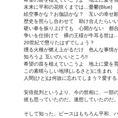
未来に平和の花咲くまでは…憂鬱(Blue)
絵空事かな？お伽話かな？ 互いの幸せ
歴史を照らし合わせて 助け合えたらい
硬い拳を振り上げても 心開かない 都合
争いを仕掛けて 裸の王様が牛耳る世は…狂気(
20世紀で懲りたはずでしょう？
燻る火種が燃え上がるだけ 色んな事情
知ろうよ 互いのいいところ!!
希望の苗を植えていこうよ 地上に愛を
この素晴らしい地球(ふるさと)に生まれ
人間(ひと)は何故に忘れてしまう？愛する
安倍批判というより、今の世相に、一部の
彼も思っていたのだ。連想していたのだ
そして知った。ピースはもちろん平和、