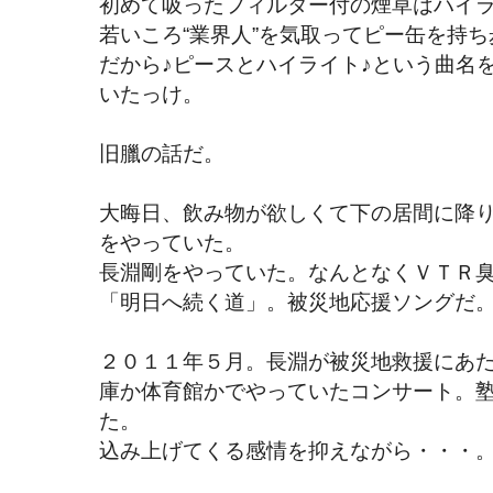
初めて吸ったフィルター付の煙草はハイ
若いころ“業界人”を気取ってピー缶を持
だから♪ピースとハイライト♪という曲名
いたっけ。
旧臘の話だ。
大晦日、飲み物が欲しくて下の居間に降
をやっていた。
長淵剛をやっていた。なんとなくＶＴＲ
「明日へ続く道」。被災地応援ソングだ
２０１１年５月。長淵が被災地救援にあ
庫か体育館かでやっていたコンサート。
た。
込み上げてくる感情を抑えながら・・・