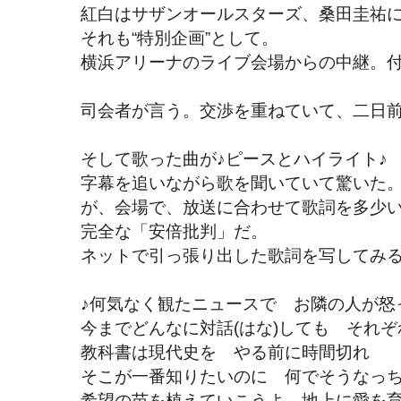
紅白はサザンオールスターズ、桑田圭祐
それも“特別企画”として。
横浜アリーナのライブ会場からの中継。
司会者が言う。交渉を重ねていて、二日
そして歌った曲が♪ピースとハイライト♪
字幕を追いながら歌を聞いていて驚いた
が、会場で、放送に合わせて歌詞を多少
完全な「安倍批判」だ。
ネットで引っ張り出した歌詞を写してみ
♪何気なく観たニュースで お隣の人が怒
今までどんなに対話(はな)しても それ
教科書は現代史を やる前に時間切れ
そこが一番知りたいのに 何でそうなっ
希望の苗を植えていこうよ 地上に愛を