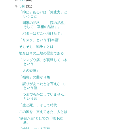
▼
5月
(31)
「抑止」あるいは「抑止力」と
いうこと
「国家の品格」、「院の品格」
そして「宰相の品格」。
「バターはどこへ溶けた？」
「リスク」という“日本語”
そもそも「戦争」とは
地名はその土地の歴史である
「シンゾウ病」が蔓延している
という
「人の砂漠」
「福島」の曲がり角
「誤りがあったとは言えない」
という語。
「つまびらかにしていません」
という言
「生と死」、そして時代
この国を「支えてきた」人とは
“傍目八目”としての「橋下維
新」