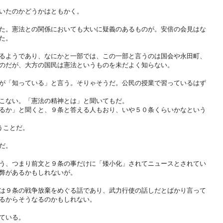
いたのかどうかはともかく。
た。憲法との関係においても大いに疑義のあるものが。安倍の会見はな
た。
るようであり、なにかと一部では、この一部と言うのは国会や永田町、
のだが、大方の国民は憲法というものを未だよく知らない。
が「知っている」と言う。そりゃそうだ。公民の授業で習っているはず
こない。「憲法の精神とは」と聞いてもだ。
るか」と聞くと、９条と答える人もおり、いや５０条くらいかなという
うことだ。
だ。
う、つまり前文と９条の事だけに「矮小化」されてニュースとされてい
弊があるかもしれないが。
は９条の戦争放棄をめぐる話であり、武力行使の話しだとばかり言って
るからそうなるのかもしれない。
ている。