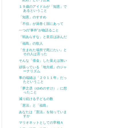
「絶対」という言葉
１９歳のアイドルが「知憲」で
あるということ
「知憲」のすすめ
「不信」が渦巻く国にあって
一つの“事件”が物語ること
「戦あらすな」と皇后は詠んだ
「福島」の歌人
「生まれた場所で死にたい」と
その人は言った
そんな「借金」した覚えは無い
頑張っている「地方紙」のジャ
ーナリズム
事の端緒は「２０１１年」だっ
たということ
「夢之丞（ゆめのすけ）」に想
ったこと
減り続ける子どもの数
「憲法」と「福島」
あなたは「憲法」を知っていま
すか
マリオネットとしての宰相Ａ