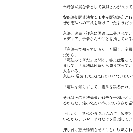
当時は富貴な者として議員さんが入って
安保法制関連法案１１本が閣議決定され
ぜか憲法への言及を避けていたようだっ
憲法。改憲・護憲に国論は二分されてい
メディア、学者さんのことを指している
「憲法って知っているか」と聞く。全員
だから。
「憲法って何だ」と聞く。答えは返って
まして、「憲法は何条から成り立ってい
人もいる。
憲法を“通読”した人はあまりいないとい
「憲法を知らずして、憲法を語る勿れ」
それは今の憲法論議が戦争か平和かとい
るからだ。矮小化というのはいささか語
たしかに、政権や野党も含めて、改憲と
いるから、いや、それだけを目指してい
押し付け憲法論議もそのことに収斂され