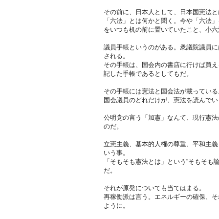
その前に、日本人として、日本国憲法と
「六法」とは何かと聞く。今や「六法」
をいつも机の前に置いていたこと、小六
議員手帳というのがある。衆議院議員に
される。
その手帳は、国会内の書店に行けば買え
記した手帳であるとしてもだ。
その手帳には憲法と国会法が載っている
国会議員のどれだけが、憲法を読んでい
公明党の言う「加憲」なんて、現行憲法
のだ。
立憲主義、基本的人権の尊重、平和主義
いう事。
「そもそも憲法とは」という“そもそも論
だ。
それが原発についても当てはまる。
再稼働派は言う。エネルギーの確保、そ
ように。