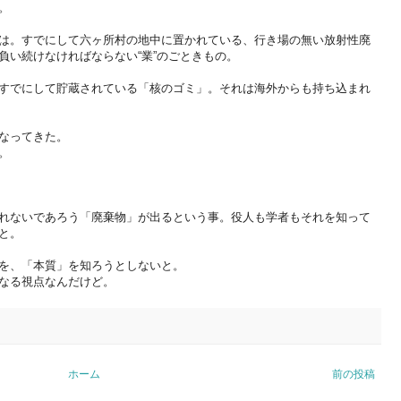
。
は。すでにして六ヶ所村の地中に置かれている、行き場の無い放射性廃
負い続けなければならない“業”のごときもの。
すでにして貯蔵されている「核のゴミ」。それは海外からも持ち込まれ
なってきた。
。
れないであろう「廃棄物」が出るという事。役人も学者もそれを知って
と。
を、「本質」を知ろうとしないと。
なる視点なんだけど。
ホーム
前の投稿