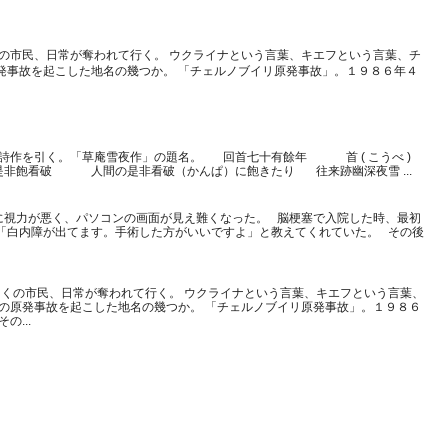
の市民、日常が奪われて行く。 ウクライナという言葉、キエフという言葉、チ
発事故を起こした地名の幾つか。 「チェルノブイリ原発事故」。１９８６年４
詩作を引く。「草庵雪夜作」の題名。 回首七十有餘年 首 ( こうべ )
非飽看破 人間の是非看破（かんぱ）に飽きたり 往来跡幽深夜雪 ...
に視力が悪く、パソコンの画面が見え難くなった。 脳梗塞で入院した時、最初
「白内障が出てます。手術した方がいいですよ」と教えてくれていた。 その後
くの市民、日常が奪われて行く。 ウクライナという言葉、キエフという言葉、
大の原発事故を起こした地名の幾つか。 「チェルノブイリ原発事故」。１９８６
...