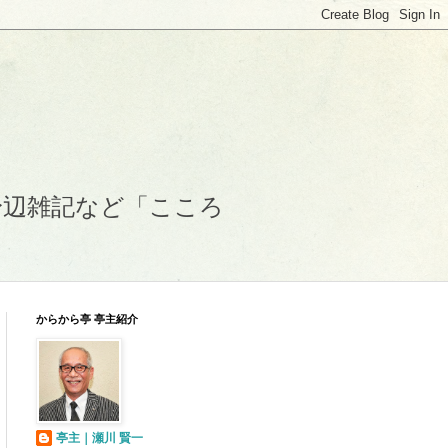
身辺雑記など「こころ
からから亭 亭主紹介
亭主｜瀬川 賢一