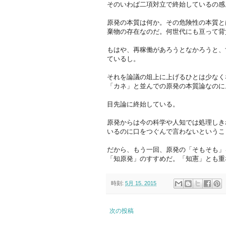
そのいわば二項対立で終始しているの感
原発の本質は何か。その危険性の本質と
棄物の存在なのだ。何世代にも亘って背
もはや、再稼働があろうとなかろうと、
ているし。
それを論議の俎上に上げるひとは少なく
「カネ」と並んでの原発の本質論なのに
目先論に終始している。
原発からは今の科学や人知では処理しき
いるのに口をつぐんで言わないというこ
だから、もう一回、原発の「そもそも」
「知原発」のすすめだ。「知憲」とも重
時刻:
5月 15, 2015
次の投稿