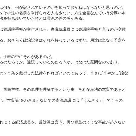
は何か、何が記されているのかを知っておかねばならないと思うのだ。
をその法の名前を挙げられる人も少ない。六法全書なんていう分厚い本
法を持ち歩いていた頃とは雲泥の差の感がある。
は衆議院手帳が交付される。参議院議員には参議院手帳と言うのが交付
る。おそらく政治記者はそれを持っているはずだ。用途は単なる予定を
。手帳の中にそれがあるのだ。
るのだろうか。通読しているのだろうか。はなはだ疑問なのであり。
の２５条を敷衍した法律を作ればいいのであって、まさに“まやかし”論な
、国民主権。その原理を理解するという事、それが憲法の本質であると
”、“本質論”をわきまえないでの憲法論議には「うんざり」してくるの
れによる経済成長を。反対派は言う。再び福島のような事故が起きない