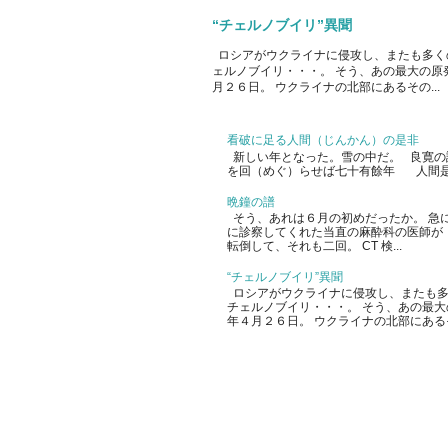
“チェルノブイリ”異聞
ロシアがウクライナに侵攻し、またも多く
ェルノブイリ・・・。 そう、あの最大の原
月２６日。 ウクライナの北部にあるその...
看破に足る人間（じんかん）の是非
新しい年となった。雪の中だ。 良寛の
を回（めぐ）らせば七十有餘年 人間是
晩鐘の譜
そう、あれは６月の初めだったか。 急
に診察してくれた当直の麻酔科の医師が
転倒して、それも二回。 CT 検...
“チェルノブイリ”異聞
ロシアがウクライナに侵攻し、またも多
チェルノブイリ・・・。 そう、あの最
年４月２６日。 ウクライナの北部にあるその