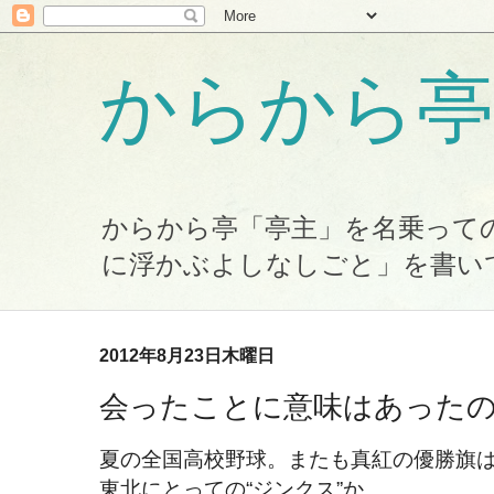
からから亭
からから亭「亭主」を名乗って
に浮かぶよしなしごと」を書い
2012年8月23日木曜日
会ったことに意味はあった
夏の全国高校野球。またも真紅の優勝旗
東北にとっての“ジンクス”か。