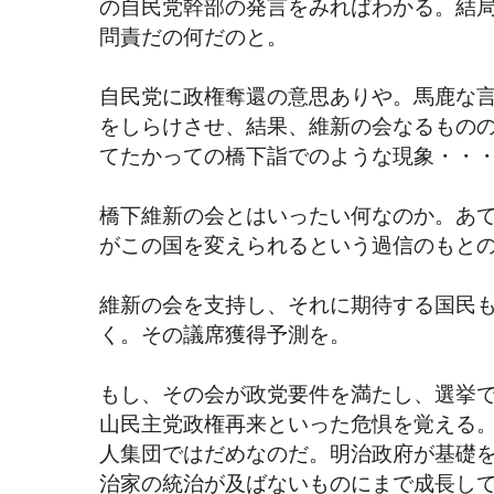
の自民党幹部の発言をみればわかる。結
問責だの何だのと。
自民党に政権奪還の意思ありや。馬鹿な
をしらけさせ、結果、維新の会なるもの
てたかっての橋下詣でのような現象・・
橋下維新の会とはいったい何なのか。あ
がこの国を変えられるという過信のもと
維新の会を支持し、それに期待する国民
く。その議席獲得予測を。
もし、その会が政党要件を満たし、選挙
山民主党政権再来といった危惧を覚える
人集団ではだめなのだ。明治政府が基礎
治家の統治が及ばないものにまで成長し