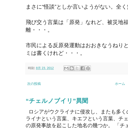
まさに“怪談”としか言いようがない。全
飛び交う言葉は「原発」なれど、被災地
離・・・。
市民による反原発運動はおおきなうねり
ミは書くけれど・・・。
時刻:
8月 23, 2012
次の投稿
ホーム
“チェルノブイリ”異聞
ロシアがウクライナに侵攻し、またも多く
ライナという言葉、キエフという言葉、チェ
の原発事故を起こした地名の幾つか。 「チ