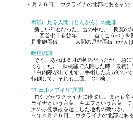
４月２６日。 ウクライナの北部にあるその..
看破に足る人間（じんかん）の是非
新しい年となった。雪の中だ。 良寛の
回首七十有餘年 首 ( こうべ ) 
是非飽看破 人間の是非看破（かんぱ）
晩鐘の譜
そう、あれは６月の初めだったか。 急に
くなった。 脳梗塞で入院した時、最初に
「白内障が出てます。手術した方がいいで
転倒して、それも二回。 CT 検...
“チェルノブイリ”異聞
ロシアがウクライナに侵攻し、またも多く
ライナという言葉、キエフという言葉、チ
大の原発事故を起こした地名の幾つか。 
６年４月２６日。 ウクライナの北部にあるそ