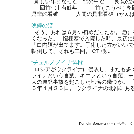
新しい年となった。雪の中だ。 良寛の
回首七十有餘年 首 ( こうべ ) 
是非飽看破 人間の是非看破（かんぱ）
晩鐘の譜
そう、あれは６月の初めだったか。 急に
くなった。 脳梗塞で入院した時、最初に
「白内障が出てます。手術した方がいいで
転倒して、それも二回。 CT 検...
“チェルノブイリ”異聞
ロシアがウクライナに侵攻し、またも多く
ライナという言葉、キエフという言葉、チ
大の原発事故を起こした地名の幾つか。 
６年４月２６日。 ウクライナの北部にあるそ
Kenichi-Segawa からから亭