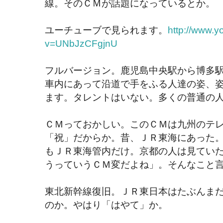
線。そのＣＭが話題になっているとか。
ユーチューブで見られます。
http://www.
v=UNbJzCFgjnU
フルバージョン。鹿児島中央駅から博多
車内にあって沿道で手をふる人達の姿、
ます。タレントはいない。多くの普通の
ＣＭっておかしい。このＣＭは九州のテ
「祝」だからか。昔、ＪＲ東海にあった
もＪＲ東海管内だけ。京都の人は見てい
うっていうＣＭ変だよね」。そんなこと
東北新幹線復旧。ＪＲ東日本はたぶんま
のか。やはり「はやて」か。