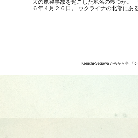
大の原発事故を起こした地名の幾つか。 
６年４月２６日。 ウクライナの北部にあるそ
Kenichi-Segawa からから亭