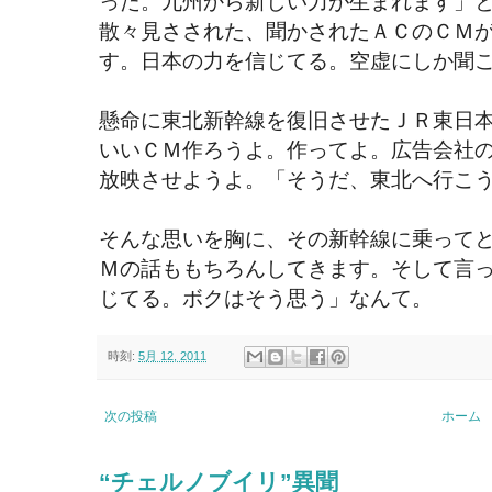
った。九州から新しい力が生まれます」
散々見さされた、聞かされたＡＣのＣＭ
す。日本の力を信じてる。空虚にしか聞
懸命に東北新幹線を復旧させたＪＲ東日
いいＣＭ作ろうよ。作ってよ。広告会社
放映させようよ。「そうだ、東北へ行こ
そんな思いを胸に、その新幹線に乗って
Ｍの話ももちろんしてきます。そして言
じてる。ボクはそう思う」なんて。
時刻:
5月 12, 2011
次の投稿
ホーム
“チェルノブイリ”異聞