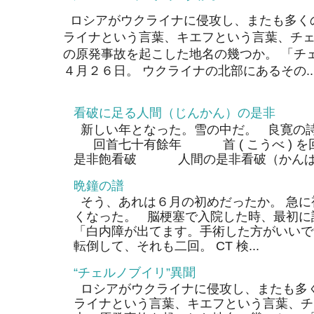
ロシアがウクライナに侵攻し、またも多く
ライナという言葉、キエフという言葉、チェ
の原発事故を起こした地名の幾つか。 「チ
４月２６日。 ウクライナの北部にあるその..
看破に足る人間（じんかん）の是非
新しい年となった。雪の中だ。 良寛の
回首七十有餘年 首 ( こうべ ) 
是非飽看破 人間の是非看破（かんぱ）
晩鐘の譜
そう、あれは６月の初めだったか。 急に
くなった。 脳梗塞で入院した時、最初に
「白内障が出てます。手術した方がいいで
転倒して、それも二回。 CT 検...
“チェルノブイリ”異聞
ロシアがウクライナに侵攻し、またも多く
ライナという言葉、キエフという言葉、チ