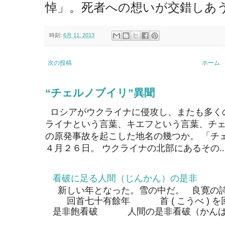
悼」。死者への想いが交錯しあ
時刻:
6月 11, 2013
次の投稿
ホーム
“チェルノブイリ”異聞
ロシアがウクライナに侵攻し、またも多く
ライナという言葉、キエフという言葉、チェ
の原発事故を起こした地名の幾つか。 「チ
４月２６日。 ウクライナの北部にあるその..
看破に足る人間（じんかん）の是非
新しい年となった。雪の中だ。 良寛の
回首七十有餘年 首 ( こうべ ) 
是非飽看破 人間の是非看破（かんぱ）