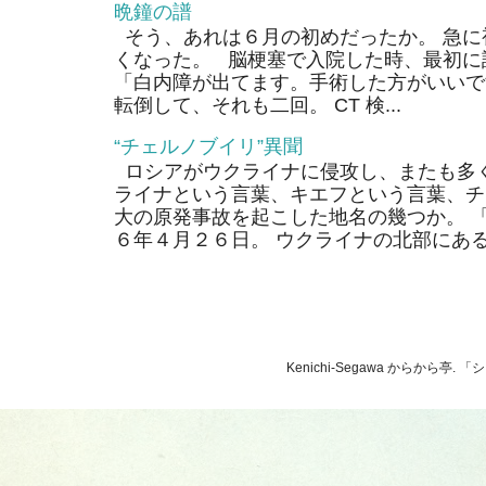
晩鐘の譜
そう、あれは６月の初めだったか。 急に
くなった。 脳梗塞で入院した時、最初に
「白内障が出てます。手術した方がいいで
転倒して、それも二回。 CT 検...
“チェルノブイリ”異聞
ロシアがウクライナに侵攻し、またも多く
ライナという言葉、キエフという言葉、チ
大の原発事故を起こした地名の幾つか。 
６年４月２６日。 ウクライナの北部にあるそ
Kenichi-Segawa からから亭