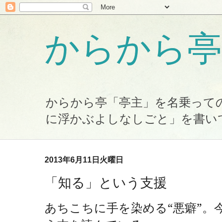
からから亭
からから亭「亭主」を名乗って
に浮かぶよしなしごと」を書い
2013年6月11日火曜日
「知る」という支援
あちこちに手を染める“悪癖”。