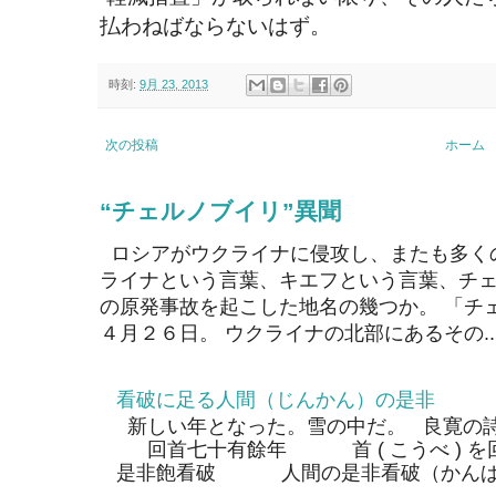
払わねばならないはず。
時刻:
9月 23, 2013
次の投稿
ホーム
“チェルノブイリ”異聞
ロシアがウクライナに侵攻し、またも多く
ライナという言葉、キエフという言葉、チェ
の原発事故を起こした地名の幾つか。 「チ
４月２６日。 ウクライナの北部にあるその..
看破に足る人間（じんかん）の是非
新しい年となった。雪の中だ。 良寛の
回首七十有餘年 首 ( こうべ ) 
是非飽看破 人間の是非看破（かんぱ）