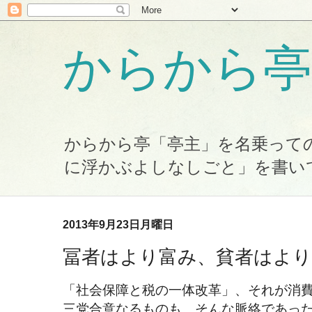
からから亭
からから亭「亭主」を名乗って
に浮かぶよしなしごと」を書い
2013年9月23日月曜日
冨者はより富み、貧者はよ
「社会保障と税の一体改革」、それが消
三党合意なるものも、そんな脈絡であっ