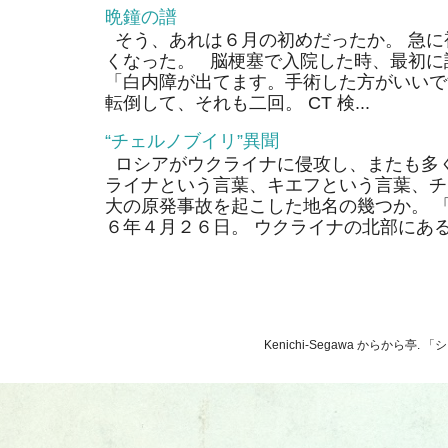
晩鐘の譜
そう、あれは６月の初めだったか。 急に
くなった。 脳梗塞で入院した時、最初に
「白内障が出てます。手術した方がいいで
転倒して、それも二回。 CT 検...
“チェルノブイリ”異聞
ロシアがウクライナに侵攻し、またも多く
ライナという言葉、キエフという言葉、チ
大の原発事故を起こした地名の幾つか。 
６年４月２６日。 ウクライナの北部にあるそ
Kenichi-Segawa からから亭