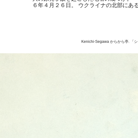
６年４月２６日。 ウクライナの北部にあるそ
Kenichi-Segawa からから亭