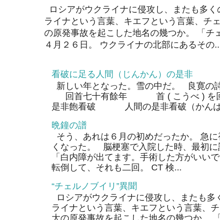
ロシアがウクライナに侵攻し、またも多く
ライナという言葉、キエフという言葉、チェ
の原発事故を起こした地名の幾つか。 「チ
４月２６日。 ウクライナの北部にあるその..
看破に足る人間（じんかん）の是非
新しい年となった。雪の中だ。 良寛の
回首七十有餘年 首 ( こうべ ) 
是非飽看破 人間の是非看破（かんぱ）
晩鐘の譜
そう、あれは６月の初めだったか。 急に
くなった。 脳梗塞で入院した時、最初に
「白内障が出てます。手術した方がいいで
転倒して、それも二回。 CT 検...
“チェルノブイリ”異聞
ロシアがウクライナに侵攻し、またも多く
ライナという言葉、キエフという言葉、チ
大の原発事故を起こした地名の幾つか。 