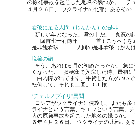
の原発事故を起こした地名の幾つか。 「チ
４月２６日。 ウクライナの北部にあるその..
看破に足る人間（じんかん）の是非
新しい年となった。雪の中だ。 良寛の
回首七十有餘年 首 ( こうべ ) 
是非飽看破 人間の是非看破（かんぱ）
晩鐘の譜
そう、あれは６月の初めだったか。 急に
くなった。 脳梗塞で入院した時、最初に
「白内障が出てます。手術した方がいいで
転倒して、それも二回。 CT 検...
“チェルノブイリ”異聞
ロシアがウクライナに侵攻し、またも多く
ライナという言葉、キエフという言葉、チ
大の原発事故を起こした地名の幾つか。 
６年４月２６日。 ウクライナの北部にあるそ