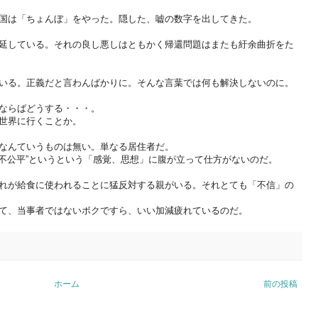
国は「ちょんぼ」をやった。隠した、嘘の数字を出してきた。
延している。それの良し悪しはともかく帰還問題はまたも紆余曲折をた
いる。正義だと言わんばかりに。そんな言葉では何も解決しないのに。
ならばどうする・・・。
世界に行くことか。
なんていうものは無い。単なる居住者だ。
“不公平”というという「感覚、思想」に腹が立って仕方がないのだ。
れが給食に使われることに猛反対する親がいる。それとても「不信」の
て、当事者ではないボクですら、いい加減疲れているのだ。
ホーム
前の投稿