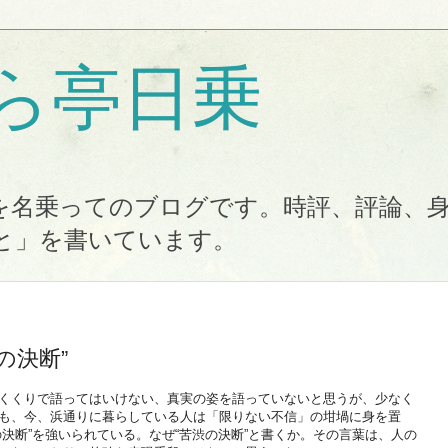
ら亭日乗
を名乗ってのブログです。時評、評論、
と」を書いています。
の決断”
くくりで語ってはいけない、真実の姿を語っていないと思うが、少なく
も、今、浜通りに暮らしている人は「限りない不信」の坩堝に身を置
決断”を強いられている。なぜ“苦渋の決断”と書くか。その言葉は、人の