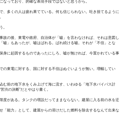
になっており、的確な表現手段ではないと思うから。
で、多くの人は疲れ果てている。何も信じられない。吐き捨てるように
。
う。
事故の後、東電や政府、自治体が「嘘」を言わなければ、それは意図し
「嘘」もあったが、嘘はばれる。ばれ続ける嘘。それが「不信」とな
保身に起因するものであったにしろ、嘘が無ければ、今置かれている事
での東電に対する、国に対する不信はぬぐいようが無い。増幅してい
込む前の地下水をくみ上げて海に流す、いわゆる「地下水バイパス計
“苦渋の決断”だとやはり書く。
限度がある。タンクの増設だってままならない。建屋に入る前の水を迂
せ「能力」として、建屋からの溶けだした燃料を除去するなんて出来な