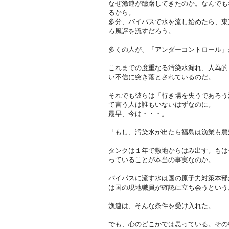
なぜ漁連が躊躇してきたのか。なんでも
るから。
多分、バイパスで水を流し始めたら、東
ろ風評を流すだろう。
多くの人が、「アンダーコントロール」
これまでの度重なる汚染水漏れ、人為的
い不信に突き落とされているのだ。
それでも彼らは「行き場を失うであろう
て言う人は誰もいないはずなのに。
最早、今は・・・。
「もし、汚染水が出たら福島は漁業も農
タンクは１年で敷地からはみ出す。もは
っていることが本当の事実なのか。
バイパスに流す水は国の原子力対策本部
は国の現地職員が確認に立ち会うという
漁連は、そんな条件を受け入れた。
でも、心のどこかでは思っている。その