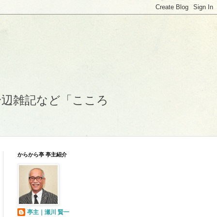
身辺雑記など「こころ
からから亭 亭主紹介
亭主｜瀬川 賢一