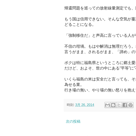
帰還問題を巡っての放射線量測定でも、
もう国は信用できない。そんな空気が蔓
どることになる。
「強制移住だ」と声高に言っている人が
不信の坩堝。もはや解消は無理だろう。
言うがまま、されるがまま、「諦め」の
ボクは特に福島県というところに郷土愛
だけど、およそ、世の中にある“平等”に
いくら福島の米は安全だと言っても、そ
為せる業。
行き場の無い、やり場の無い怒りを抱え
時刻:
3月 26, 2014
次の投稿