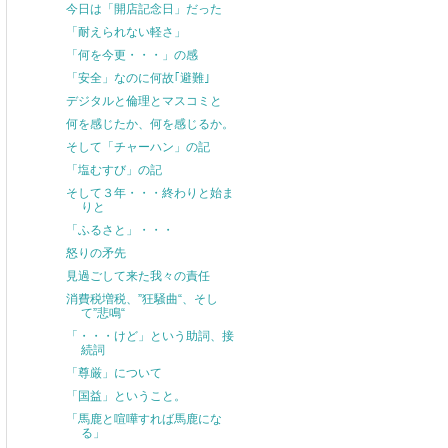
今日は「開店記念日」だった
「耐えられない軽さ」
「何を今更・・・」の感
「安全」なのに何故｢避難｣
デジタルと倫理とマスコミと
何を感じたか、何を感じるか。
そして「チャーハン」の記
「塩むすび」の記
そして３年・・・終わりと始ま
りと
「ふるさと」・・・
怒りの矛先
見過ごして来た我々の責任
消費税増税、”狂騒曲“、そし
て”悲鳴“
「・・・けど」という助詞、接
続詞
「尊厳」について
「国益」ということ。
「馬鹿と喧嘩すれば馬鹿にな
る」