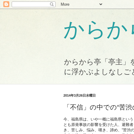
からか
からから亭「亭主」
に浮かぶよしなしご
2014年3月26日水曜日
「不信」の中での“苦渋
今、福島県は、いや一概に福島県という
とも原発事故の影響を受けた人、避難者
き、苦しみ、悩み、嘆き、諦め、“苦渋の