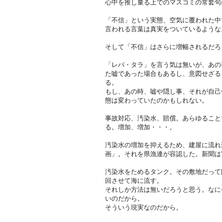
心中を推し量る上でのマスコミの常套句
「不信」という実態、空気に覆われた中
言われる言葉は真実をついているような
そして「不信」はさらに増幅されるだろ
「レバ・タラ」を言う気は無いが、あの
た嘘であった場合もあるし、意図せざる
る。
もし、あの時、嘘や隠し事、それが自己
態は変わっていたのかもしれない。
事故対応、汚染水、賠償。あらゆること
る。増加、増加・・・。
汚染水の増加を抑えるため、建屋に流れ
画」。それを県漁連が容認した。新聞は
汚染水をためるタンク。その敷地だって
回させて海に流す。
それしか方法は無いだろうと思う。なに
いのだから。
そういう現実なのだから。