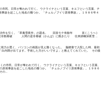
の市民、日常が奪われて行く。 ウクライナという言葉、キエフという言葉、チ
発事故を起こした地名の幾つか。 「チェルノブイリ原発事故」。１９８６年４
詩作を引く。「草庵雪夜作」の題名。 回首七十有餘年 首 ( こうべ )
非飽看破 人間の是非看破（かんぱ）に飽きたり 往来跡幽深夜雪 ...
に視力が悪く、パソコンの画面が見え難くなった。 脳梗塞で入院した時、最初
「白内障が出てます。手術した方がいいですよ」と教えてくれていた。 その後
くの市民、日常が奪われて行く。 ウクライナという言葉、キエフという言葉、
大の原発事故を起こした地名の幾つか。 「チェルノブイリ原発事故」。１９８６
...