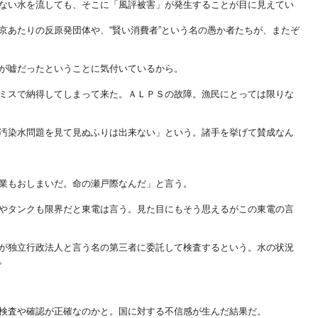
ない水を流しても、そこに「風評被害」が発生することが目に見えてい
京あたりの反原発団体や、“賢い消費者”という名の愚か者たちが、またぞ
が嘘だったということに気付いているから。
ミスで納得してしまって来た。ＡＬＰＳの故障。漁民にとっては限りな
汚染水問題を見て見ぬふりは出来ない」という。諸手を挙げて賛成なん
業もおしまいだ。命の瀬戸際なんだ」と言う。
やタンクも限界だと東電は言う。見た目にもそう思えるがこの東電の言
が独立行政法人と言う名の第三者に委託して検査するという。水の状況
。
検査や確認が正確なのかと。国に対する不信感が生んだ結果だ。