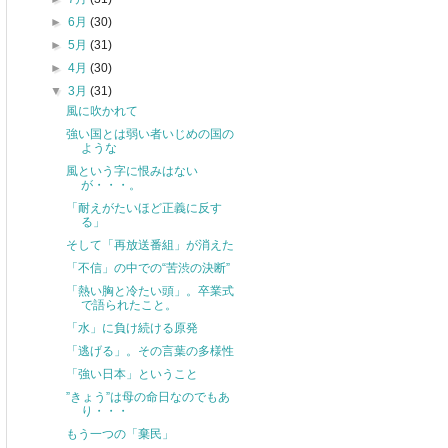
►
6月
(30)
►
5月
(31)
►
4月
(30)
▼
3月
(31)
風に吹かれて
強い国とは弱い者いじめの国の
ような
風という字に恨みはない
が・・・。
「耐えがたいほど正義に反す
る」
そして「再放送番組」が消えた
「不信」の中での“苦渋の決断”
「熱い胸と冷たい頭」。卒業式
で語られたこと。
「水」に負け続ける原発
「逃げる」。その言葉の多様性
「強い日本」ということ
”きょう”は母の命日なのでもあ
り・・・
もう一つの「棄民」