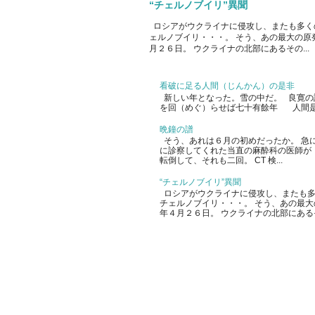
“チェルノブイリ”異聞
ロシアがウクライナに侵攻し、またも多く
ェルノブイリ・・・。 そう、あの最大の原
月２６日。 ウクライナの北部にあるその...
看破に足る人間（じんかん）の是非
新しい年となった。雪の中だ。 良寛の
を回（めぐ）らせば七十有餘年 人間是
晩鐘の譜
そう、あれは６月の初めだったか。 急
に診察してくれた当直の麻酔科の医師が
転倒して、それも二回。 CT 検...
“チェルノブイリ”異聞
ロシアがウクライナに侵攻し、またも多
チェルノブイリ・・・。 そう、あの最
年４月２６日。 ウクライナの北部にあるその