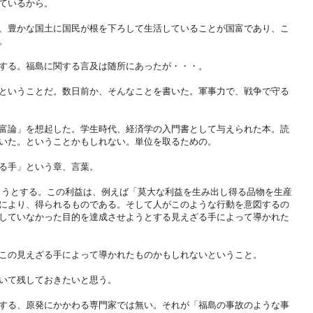
ているから。
、豊かな国土に国民が根を下ろして生活していることが国富であり、こ
。
する。福島に関する言及は随所にあったが・・・。
ということだ。数日前か、そんなことを書いた。軍事力で、戦争で守る
富論」を想起した。学生時代、経済学の入門書として与えられた本。読
いた。ということかもしれない。単位を取るための。
る手」という章、言葉。
ようとする。この利益は、例えば「莫大な利益を生み出し得る品物を生産
により、得られるものである。そして人がこのような行動を意図するの
していなかった目的を達成させようとする見えざる手によって導かれた
この見えざる手によって導かれたものかもしれないということ。
いて残しておきたいと思う。
する、原発にかかわる専門家では無い。それが「福島の事故のような事