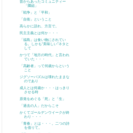
昔からあったコミュニティー
「隣組」
「戦争」と「平和」
「自衛」ということ
高らかに語れ、方言で。
民主主義とは何か・・・
「福島」は食い物にされてい
る。しかも“美味しい”ネタと
して
かつて「地方の時代」と言われ
ていた・・・
「高齢者」って何歳からという
こと
ジグソーパズルは壊れたままな
のであり
成人とは何歳か・・・はっきり
させる時
原発をめぐる「死」と「生」
「過去の人」だからこそ
かくてゴールデンウイークが終
わり・・・
「青春」とは・・・。二つの詩
を借りて。