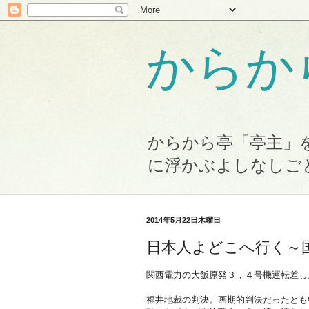
からか
からから亭「亭主」
に浮かぶよしなしご
2014年5月22日木曜日
日本人よどこへ行く～
関西電力の大飯原発３，４号機運転差し
福井地裁の判決。画期的判決だったとも