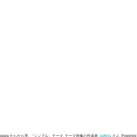
i-Segawa からから亭. 「シンプル」テーマ. テーマ画像の作成者:
gaffera
さん. Powered