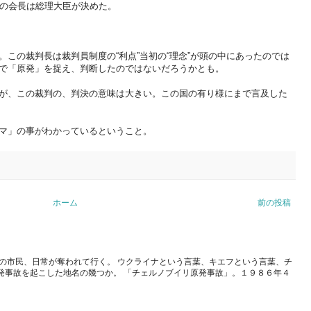
Kの会長は総理大臣が決めた。
この裁判長は裁判員制度の“利点”当初の“理念”が頭の中にあったのでは
で「原発」を捉え、判断したのではないだろうかとも。
が、この裁判の、判決の意味は大きい。この国の有り様にまで言及した
マ」の事がわかっているということ。
ホーム
前の投稿
の市民、日常が奪われて行く。 ウクライナという言葉、キエフという言葉、チ
発事故を起こした地名の幾つか。 「チェルノブイリ原発事故」。１９８６年４