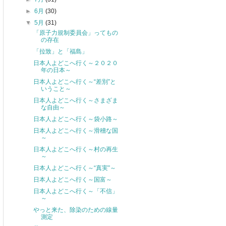
►
6月
(30)
▼
5月
(31)
「原子力規制委員会」ってもの
の存在
「拉致」と「福島」
日本人よどこへ行く～２０２０
年の日本～
日本人よどこへ行く～“差別”と
いうこと～
日本人よどこへ行く～さまざま
な自由～
日本人よどこへ行く～袋小路～
日本人よどこへ行く～滑稽な国
～
日本人よどこへ行く～村の再生
～
日本人よどこへ行く～“真実”～
日本人よどこへ行く～国富～
日本人よどこへ行く～「不信」
～
やっと来た、除染のための線量
測定