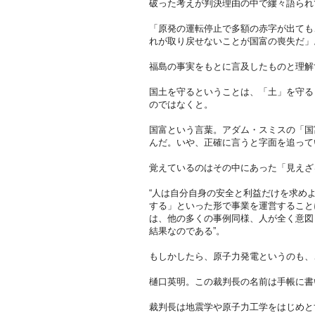
破った考えが判決理由の中で縷々語られ
「原発の運転停止で多額の赤字が出ても
れが取り戻せないことが国富の喪失だ」
福島の事実をもとに言及したものと理解
国土を守るということは、「土」を守る
のではなくと。
国富という言葉。アダム・スミスの「国
んだ。いや、正確に言うと字面を追って
覚えているのはその中にあった「見えざ
“人は自分自身の安全と利益だけを求め
する」といった形で事業を運営すること
は、他の多くの事例同様、人が全く意図
結果なのである”。
もしかしたら、原子力発電というのも、
樋口英明。この裁判長の名前は手帳に書
裁判長は地震学や原子力工学をはじめと