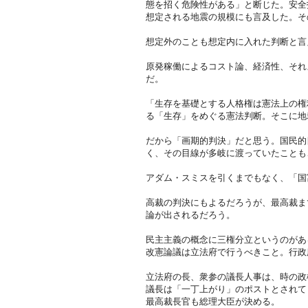
態を招く危険性がある」と断じた。安全
想定される地震の規模にも言及した。そ
想定外のことも想定内に入れた判断と言
原発稼働によるコスト論、経済性、それ
だ。
「生存を基礎とする人格権は憲法上の権
る「生存」をめぐる憲法判断。そこに地
だから「画期的判決」だと思う。国民的
く、その目線が多岐に渡っていたことも
アダム・スミスを引くまでもなく、「国
高裁の判決にもよるだろうが、最高裁ま
論が出されるだろう。
民主主義の概念に三権分立というのがあ
改憲論議は立法府で行うべきこと。行政
立法府の長、衆参の議長人事は、時の政
議長は「一丁上がり」のポストとされて
最高裁長官も総理大臣が決める。