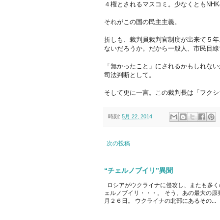
４権とされるマスコミ。少なくともNH
それがこの国の民主主義。
折しも、裁判員裁判官制度が出来て５年。
ないだろうか。だから一般人、市民目線
「無かったこと」にされるかもしれない
司法判断として。
そして更に一言。この裁判長は「フクシ
時刻:
5月 22, 2014
次の投稿
“チェルノブイリ”異聞
ロシアがウクライナに侵攻し、またも多く
ェルノブイリ・・・。 そう、あの最大の原
月２６日。 ウクライナの北部にあるその...