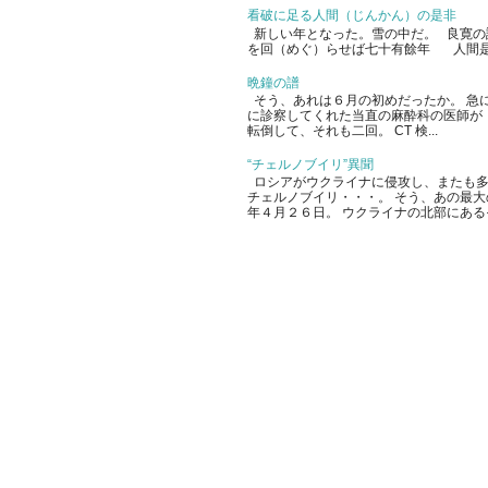
看破に足る人間（じんかん）の是非
新しい年となった。雪の中だ。 良寛の
を回（めぐ）らせば七十有餘年 人間是
晩鐘の譜
そう、あれは６月の初めだったか。 急
に診察してくれた当直の麻酔科の医師が
転倒して、それも二回。 CT 検...
“チェルノブイリ”異聞
ロシアがウクライナに侵攻し、またも多
チェルノブイリ・・・。 そう、あの最
年４月２６日。 ウクライナの北部にあるその