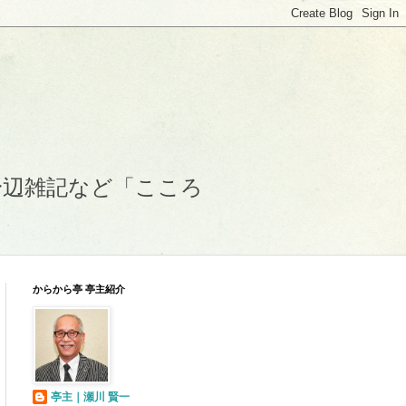
身辺雑記など「こころ
からから亭 亭主紹介
亭主｜瀬川 賢一