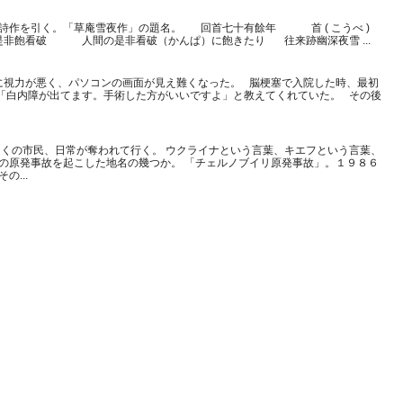
詩作を引く。「草庵雪夜作」の題名。 回首七十有餘年 首 ( こうべ )
非飽看破 人間の是非看破（かんぱ）に飽きたり 往来跡幽深夜雪 ...
に視力が悪く、パソコンの画面が見え難くなった。 脳梗塞で入院した時、最初
「白内障が出てます。手術した方がいいですよ」と教えてくれていた。 その後
くの市民、日常が奪われて行く。 ウクライナという言葉、キエフという言葉、
大の原発事故を起こした地名の幾つか。 「チェルノブイリ原発事故」。１９８６
...