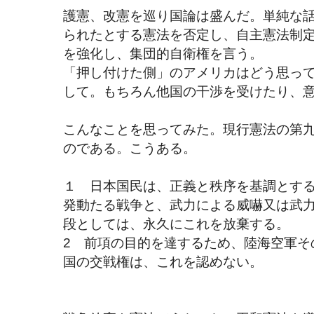
護憲、改憲を巡り国論は盛んだ。単純な
られたとする憲法を否定し、自主憲法制
を強化し、集団的自衛権を言う。
「押し付けた側」のアメリカはどう思っ
して。もちろん他国の干渉を受けたり、
こんなことを思ってみた。現行憲法の第
のである。こうある。
１ 日本国民は、正義と秩序を基調とす
発動たる戦争と、武力による威嚇又は武
段としては、永久にこれを放棄する。
2 前項の目的を達するため、陸海空軍そ
国の交戦権は、これを認めない。