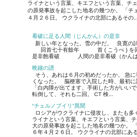
ライナという言葉、キエフという言葉、チェ
の原発事故を起こした地名の幾つか。 「チ
４月２６日。 ウクライナの北部にあるその..
看破に足る人間（じんかん）の是非
新しい年となった。雪の中だ。 良寛の
回首七十有餘年 首 ( こうべ ) 
是非飽看破 人間の是非看破（かんぱ）
晩鐘の譜
そう、あれは６月の初めだったか。 急に
くなった。 脳梗塞で入院した時、最初に
「白内障が出てます。手術した方がいいで
転倒して、それも二回。 CT 検...
“チェルノブイリ”異聞
ロシアがウクライナに侵攻し、またも多く
ライナという言葉、キエフという言葉、チ
大の原発事故を起こした地名の幾つか。 
６年４月２６日。 ウクライナの北部にあるそ