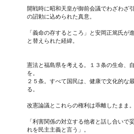
開戦時に昭和天皇が御前会議でわざわざ
の詔勅に込められた真意。
「義命の存するところ」と安岡正篤氏が
と替えられた経緯。
憲法と福島県を考える。１３条の生命、
を。
２５条。すべて国民は、健康で文化的な
る。
改憲論議とこれらの権利は乖離したまま
「利害関係の対立する他者と話し合いで
れを民主主義と言う」。