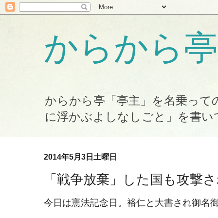
からから亭
からから亭「亭主」を名乗って
に浮かぶよしなしごと」を書い
2014年5月3日土曜日
「戦争放棄」した国も攻撃さ
今日は憲法記念日。裕仁と大書され御名