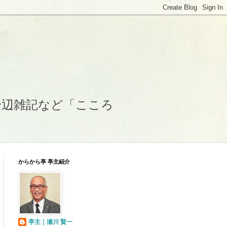
身辺雑記など「こころ
からから亭 亭主紹介
亭主｜瀬川 賢一