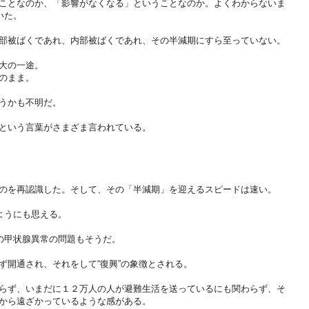
ことなのか、「影響がなくなる」ということなのか。よくわからないま
いた。
部被ばくであれ、内部被ばくであれ、その半減期にすら至っていない。
大の一途。
のまま。
うかも不明だ。
という言葉がさまざま言われている。
のを再認識した。そして、その「半減期」を迎えるスピードは速い。
ようにも思える。
供の甲状腺異常の問題もそうだ。
ず開通され、それをして“復興”の象徴とされる。
らず、いまだに１２万人の人が避難生活を送っているにも関わらず、そ
から遠ざかっているような感がある。