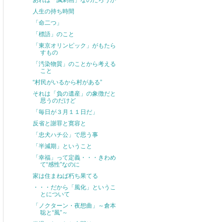
あれは「諷刺画」なのだろうか
人生の持ち時間
「命二つ」
「標語」のこと
「東京オリンピック」がもたら
すもの
「汚染物質」のことから考える
こと
“村民がいるから村がある”
それは「負の遺産」の象徴だと
思うのだけど
「毎日が３月１１日だ」
反省と謝罪と寛容と
「忠犬ハチ公」で思う事
「半減期」ということ
「幸福」って定義・・・きわめ
て“感性”なのに
家は住まねば朽ち果てる
・・・だから「風化」というこ
とについて
「ノクターン・夜想曲」～倉本
聡と“風”～