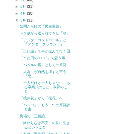
►
5月
(31)
►
4月
(30)
▼
3月
(31)
疑問だらけの「民主主義」
９２歳から送られてきた「歌」
「アンダーコントロール」と
「アンダーグラウンド」
「出口論」で事が進んで行く国
「９兆円の“ロス”」で思う事。
「バベルの塔」としての原発
「人為」が自然を壊すと言う
「悪」
「一人だけど一人じゃない」あ
る卒業式のこと、教育のこ
と
「彼岸花」から「桜花」へ
「ハンコ」。もう一つの原発詩
と書
街場の「正義論」
「終わりなき不安」の世に生き
るということ