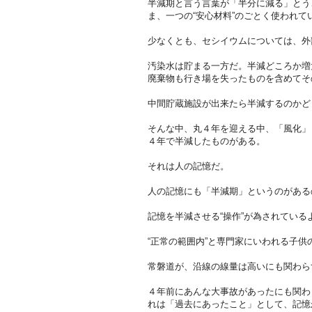
半減期と言う言葉が「半分に減る」とう
ま、一つの“安心材料”のごとく使われて
少なくとも、セシイウムについては、外
汚染水は貯まる一方だ。半減どころか増
廃棄物も行き場を失ったものを含めてそ
中間貯蔵施設が出来たら半減するのかど
そんな中、丸４年を迎える中、「風化」
４年で半減したものがある。
それは人の記憶だ。
人の記憶にも「半減期」というのがある
記憶を半減させる“操作”が為されている
“正常の範囲内”と専門家にいわれる子
常磐道が、沿線の線量は高いにも関わら
４年前にあんな大事故があったにも関わ
れは「過去にあったこと」として、記憶