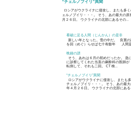
“チェルノブイリ”異聞
ロシアがウクライナに侵攻し、またも多く
ェルノブイリ・・・。 そう、あの最大の原
月２６日。 ウクライナの北部にあるその...
看破に足る人間（じんかん）の是非
新しい年となった。雪の中だ。 良寛の
を回（めぐ）らせば七十有餘年 人間是
晩鐘の譜
そう、あれは６月の初めだったか。 急
に診察してくれた当直の麻酔科の医師が
転倒して、それも二回。 CT 検...
“チェルノブイリ”異聞
ロシアがウクライナに侵攻し、またも多
チェルノブイリ・・・。 そう、あの最
年４月２６日。 ウクライナの北部にあるその