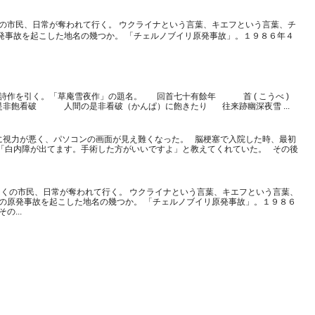
の市民、日常が奪われて行く。 ウクライナという言葉、キエフという言葉、チ
発事故を起こした地名の幾つか。 「チェルノブイリ原発事故」。１９８６年４
詩作を引く。「草庵雪夜作」の題名。 回首七十有餘年 首 ( こうべ )
非飽看破 人間の是非看破（かんぱ）に飽きたり 往来跡幽深夜雪 ...
に視力が悪く、パソコンの画面が見え難くなった。 脳梗塞で入院した時、最初
「白内障が出てます。手術した方がいいですよ」と教えてくれていた。 その後
くの市民、日常が奪われて行く。 ウクライナという言葉、キエフという言葉、
大の原発事故を起こした地名の幾つか。 「チェルノブイリ原発事故」。１９８６
...