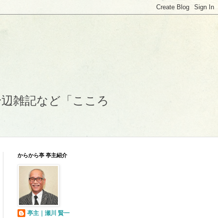
身辺雑記など「こころ
からから亭 亭主紹介
亭主｜瀬川 賢一