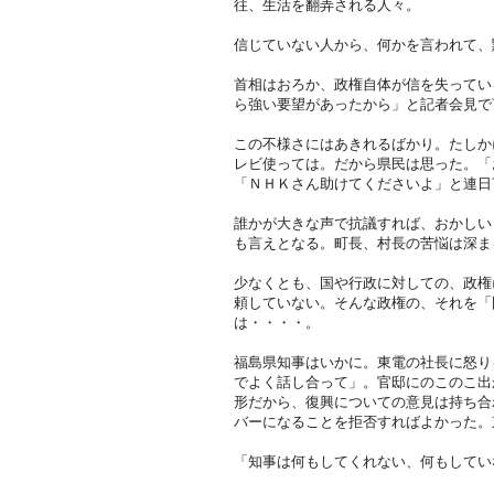
往、生活を翻弄される人々。
信じていない人から、何かを言われて、
首相はおろか、政権自体が信を失ってい
ら強い要望があったから」と記者会見で
この不様さにはあきれるばかり。たしか
レビ使っては。だから県民は思った。「
「ＮＨＫさん助けてくださいよ」と連日
誰かが大きな声で抗議すれば、おかしい
も言えとなる。町長、村長の苦悩は深ま
少なくとも、国や行政に対しての、政権
頼していない。そんな政権の、それを「
は・・・・。
福島県知事はいかに。東電の社長に怒り
でよく話し合って」。官邸にのこのこ出
形だから、復興についての意見は持ち合
バーになることを拒否すればよかった。
「知事は何もしてくれない、何もしてい