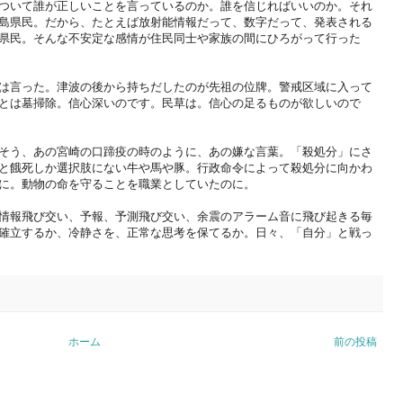
ついて誰が正しいことを言っているのか。誰を信じればいいのか。それ
島県民。だから、たとえば放射能情報だって、数字だって、発表される
県民。そんな不安定な感情が住民同士や家族の間にひろがって行った
は言った。津波の後から持ちだしたのが先祖の位牌。警戒区域に入って
とは墓掃除。信心深いのです。民草は。信心の足るものが欲しいので
そう、あの宮崎の口蹄疫の時のように、あの嫌な言葉。「殺処分」にさ
と餓死しか選択肢にない牛や馬や豚。行政命令によって殺処分に向かわ
に。動物の命を守ることを職業としていたのに。
情報飛び交い、予報、予測飛び交い、余震のアラーム音に飛び起きる毎
確立するか、冷静さを、正常な思考を保てるか。日々、「自分」と戦っ
ホーム
前の投稿