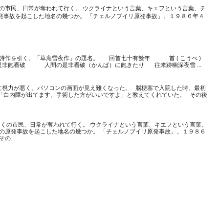
の市民、日常が奪われて行く。 ウクライナという言葉、キエフという言葉、チ
発事故を起こした地名の幾つか。 「チェルノブイリ原発事故」。１９８６年４
詩作を引く。「草庵雪夜作」の題名。 回首七十有餘年 首 ( こうべ )
非飽看破 人間の是非看破（かんぱ）に飽きたり 往来跡幽深夜雪 ...
に視力が悪く、パソコンの画面が見え難くなった。 脳梗塞で入院した時、最初
「白内障が出てます。手術した方がいいですよ」と教えてくれていた。 その後
くの市民、日常が奪われて行く。 ウクライナという言葉、キエフという言葉、
大の原発事故を起こした地名の幾つか。 「チェルノブイリ原発事故」。１９８６
...