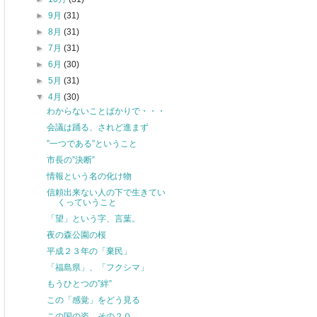
►
9月
(31)
►
8月
(31)
►
7月
(31)
►
6月
(30)
►
5月
(31)
▼
4月
(30)
わからないことばかりで・・・
会議は踊る、されど進まず
”一つである”ということ
市長の”決断”
情報という名の化け物
信頼出来ない人の下で生きてい
くっていうこと
「望」という字、言葉。
夜の森公園の桜
平成２３年の「棄民」
「福島県」、「フクシマ」
もうひとつの”絆”
この「感覚」をどう見る
この国の姿 その２０