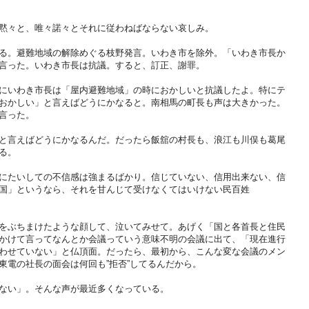
黙々と、唯々諾々とそれに従わねばならない哀しみ。
る。避難地域の解除めぐる枝野発言。いわき市を除外。「いわき市長か
言った。いわき市長は抗議。すると、訂正、謝罪。
にいわき市長は「屋内避難地域」の時におかしいと抗議したよ。特にテ
おかしい」と言えばどうにかなると。南相馬の町長も声は大きかった。
言った。
と言えばどうにかなるんだ。だったら飯舘の村長も、浪江も川俣も葛尾
る。
にたいしての不信感は強まるばかり。信じていない、信用出来ない、信
国」というなら、それを甘んじて受けなくてはいけない民百姓
をぶちまけたような顔して、泣いてみせて。あげく「国と各首長と住民
かけて言ってなんとか会議っていう意味不明の会議に出て、「現在進行
わせていない」と仏頂面。だったら、最初から、こんな変な会議のメン
東電の社長の面会は何回も”拒否”してるんだから。
ない」。そんな声が最近多くなっている。