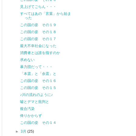
見上げてごらん・・・
すべてはあの「言葉」から始ま
った
この国の姿 その１９
この国の姿 その１８
この国の姿 その１７
最大不幸社会になった
消費者とは誰を指すのか
求めない
暴力団だって・・・
「本震」と「余震」と
この国の姿 その１６
この国の姿 その１５
♪川の流れのように♪
嘘とデマと批判と
複合汚染
倚りかからず
この国の姿 その１４
►
3月
(25)