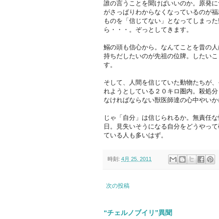
誰の言うことを聞けばいいのか。原発に
がさっぱりわからなくなっているのが福
ものを「信じてない」となってしまった
ら・・・。ぞっとしてきます。
鰯の頭も信心から。なんてことを昔の人
持ちだしたいのが先祖の位牌。したいこ
す。
そして、人間を信じていた動物たちが、
れようとしている２０キロ圏内。殺処分
なければならない獣医師達の心中やいか
じゃ「自分」は信じられるか。無責任な
日。見失いそうになる自分をどうやって
ている人も多いはず。
時刻:
4月 25, 2011
次の投稿
“チェルノブイリ”異聞