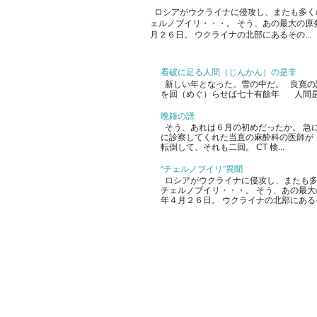
ロシアがウクライナに侵攻し、またも多く
ェルノブイリ・・・。 そう、あの最大の原
月２６日。 ウクライナの北部にあるその...
看破に足る人間（じんかん）の是非
新しい年となった。雪の中だ。 良寛の
を回（めぐ）らせば七十有餘年 人間是
晩鐘の譜
そう、あれは６月の初めだったか。 急
に診察してくれた当直の麻酔科の医師が
転倒して、それも二回。 CT 検...
“チェルノブイリ”異聞
ロシアがウクライナに侵攻し、またも多
チェルノブイリ・・・。 そう、あの最
年４月２６日。 ウクライナの北部にあるその