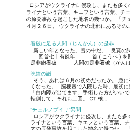
ロシアがウクライナに侵攻し、またも多く
ライナという言葉、キエフという言葉、チェ
の原発事故を起こした地名の幾つか。 「チ
４月２６日。 ウクライナの北部にあるその..
看破に足る人間（じんかん）の是非
新しい年となった。雪の中だ。 良寛の
回首七十有餘年 首 ( こうべ ) 
是非飽看破 人間の是非看破（かんぱ）
晩鐘の譜
そう、あれは６月の初めだったか。 急に
くなった。 脳梗塞で入院した時、最初に
「白内障が出てます。手術した方がいいで
転倒して、それも二回。 CT 検...
“チェルノブイリ”異聞
ロシアがウクライナに侵攻し、またも多く
ライナという言葉、キエフという言葉、チ
大の原発事故を起こした地名の幾つか。 