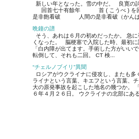
新しい年となった。雪の中だ。 良寛の
回首七十有餘年 首 ( こうべ ) 
是非飽看破 人間の是非看破（かんぱ）
晩鐘の譜
そう、あれは６月の初めだったか。 急に
くなった。 脳梗塞で入院した時、最初に
「白内障が出てます。手術した方がいいで
転倒して、それも二回。 CT 検...
“チェルノブイリ”異聞
ロシアがウクライナに侵攻し、またも多く
ライナという言葉、キエフという言葉、チ
大の原発事故を起こした地名の幾つか。 
６年４月２６日。 ウクライナの北部にあるそ