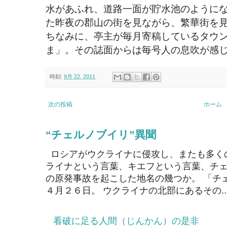
水があふれ、道路一面が貯水池のように
た昨夜の郡山の街を見ながら、繁華街を
ちなみに、亭主が毎月寄稿しているタウ
ま」。その誌面からは毎号人の息吹が感
時刻:
9月 22, 2011
次の投稿
ホーム
“チェルノブイリ”異聞
ロシアがウクライナに侵攻し、またも多く
ライナという言葉、キエフという言葉、チェ
の原発事故を起こした地名の幾つか。 「チ
４月２６日。 ウクライナの北部にあるその..
看破に足る人間（じんかん）の是非