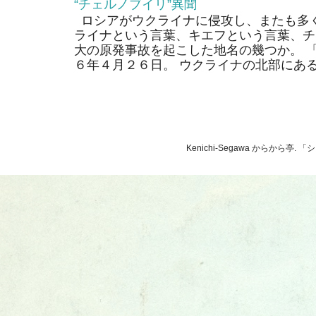
“チェルノブイリ”異聞
ロシアがウクライナに侵攻し、またも多く
ライナという言葉、キエフという言葉、チ
大の原発事故を起こした地名の幾つか。 
６年４月２６日。 ウクライナの北部にあるそ
Kenichi-Segawa からから亭