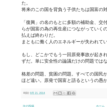
た。
将来のこの国を背負う子供たちは国富の
「復興」の名のもとに多額の補助金、交
らが国富の為の再生産につながっていく
払えば終わりだ。
まともに働く人のエネルギーが失われて
もし、どこかでもう一回原発事故が起き
ずだ。単に安全性の論議だけの問題では
格差の問題、貧困の問題。すべての国民
ほど遠い。原発で国富と語るというの愚
時刻:
9月 21, 2014
次の投稿
ホーム