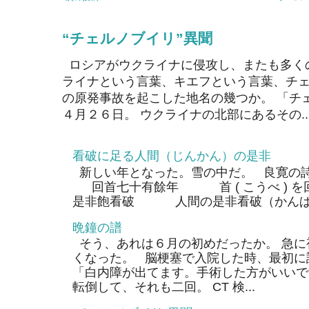
“チェルノブイリ”異聞
ロシアがウクライナに侵攻し、またも多く
ライナという言葉、キエフという言葉、チェ
の原発事故を起こした地名の幾つか。 「チ
４月２６日。 ウクライナの北部にあるその..
看破に足る人間（じんかん）の是非
新しい年となった。雪の中だ。 良寛の
回首七十有餘年 首 ( こうべ ) 
是非飽看破 人間の是非看破（かんぱ）
晩鐘の譜
そう、あれは６月の初めだったか。 急に
くなった。 脳梗塞で入院した時、最初に
「白内障が出てます。手術した方がいいで
転倒して、それも二回。 CT 検...