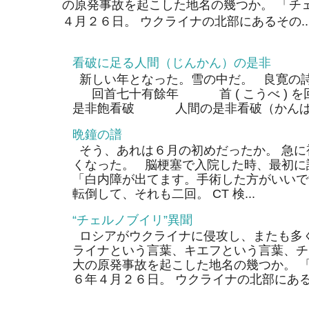
の原発事故を起こした地名の幾つか。 「チ
４月２６日。 ウクライナの北部にあるその..
看破に足る人間（じんかん）の是非
新しい年となった。雪の中だ。 良寛の
回首七十有餘年 首 ( こうべ ) 
是非飽看破 人間の是非看破（かんぱ）
晩鐘の譜
そう、あれは６月の初めだったか。 急に
くなった。 脳梗塞で入院した時、最初に
「白内障が出てます。手術した方がいいで
転倒して、それも二回。 CT 検...
“チェルノブイリ”異聞
ロシアがウクライナに侵攻し、またも多く
ライナという言葉、キエフという言葉、チ
大の原発事故を起こした地名の幾つか。 
６年４月２６日。 ウクライナの北部にあるそ