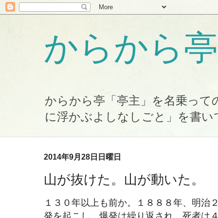
からから亭
からから亭「亭主」を名乗って
に浮かぶよしなしごと」を書い
2014年9月28日日曜日
山が抜けた。山が動いた。
１３０年以上も前か。１８８８年、明治
発を起こし、爆発は繰り返され、死者は