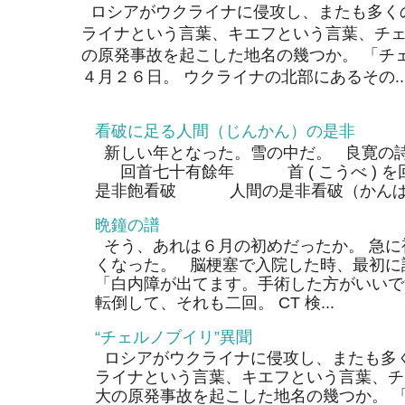
ロシアがウクライナに侵攻し、またも多く
ライナという言葉、キエフという言葉、チェ
の原発事故を起こした地名の幾つか。 「チ
４月２６日。 ウクライナの北部にあるその..
看破に足る人間（じんかん）の是非
新しい年となった。雪の中だ。 良寛の
回首七十有餘年 首 ( こうべ ) 
是非飽看破 人間の是非看破（かんぱ）
晩鐘の譜
そう、あれは６月の初めだったか。 急に
くなった。 脳梗塞で入院した時、最初に
「白内障が出てます。手術した方がいいで
転倒して、それも二回。 CT 検...
“チェルノブイリ”異聞
ロシアがウクライナに侵攻し、またも多く
ライナという言葉、キエフという言葉、チ
大の原発事故を起こした地名の幾つか。 